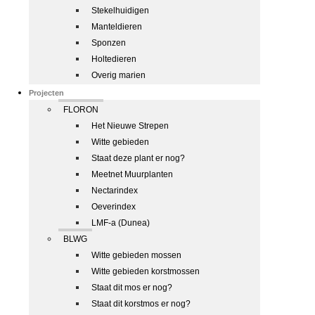
Stekelhuidigen
Manteldieren
Sponzen
Holtedieren
Overig marien
Projecten
FLORON
Het Nieuwe Strepen
Witte gebieden
Staat deze plant er nog?
Meetnet Muurplanten
Nectarindex
Oeverindex
LMF-a (Dunea)
BLWG
Witte gebieden mossen
Witte gebieden korstmossen
Staat dit mos er nog?
Staat dit korstmos er nog?