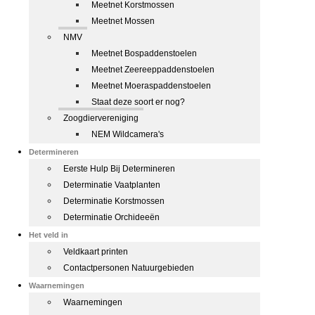
Meetnet Korstmossen
Meetnet Mossen
NMV
Meetnet Bospaddenstoelen
Meetnet Zeereeppaddenstoelen
Meetnet Moeraspaddenstoelen
Staat deze soort er nog?
Zoogdiervereniging
NEM Wildcamera's
Determineren
Eerste Hulp Bij Determineren
Determinatie Vaatplanten
Determinatie Korstmossen
Determinatie Orchideeën
Het veld in
Veldkaart printen
Contactpersonen Natuurgebieden
Waarnemingen
Waarnemingen