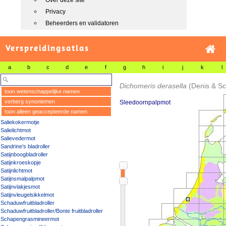
Over deze site
Privacy
Beheerders en validatoren
Verspreidingsatlas
a
b
c
d
e
f
g
h
i
j
k
l
Dichomeris derasella
(Denis & Sc
toon wetenschappelijke namen
verberg synoniemen
Sleedoornpalpmot
toon alleen geaccepteerde namen
Saliekokermotje
Salielichtmot
Salievedermot
Sandrine's bladroller
Satijnboogbladroller
Satijnkroeskopje
Satijnlichtmot
Satijnsmalpalpmot
Satijnvlakjesmot
Satijnvleugelsikkelmot
Schaduwfruitbladroller
Schaduwfruitbladroller/Bonte fruitbladroller
Schapengrasmineermot