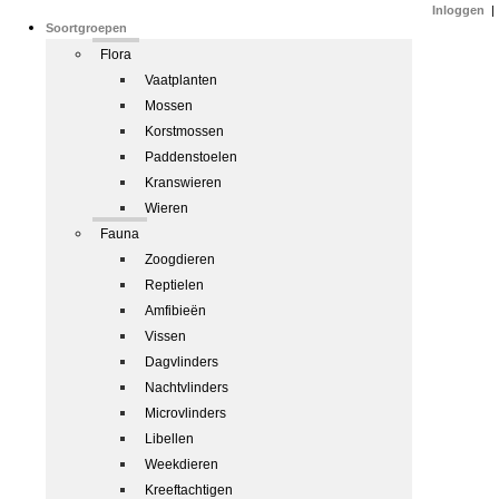
Inloggen
|
Soortgroepen
Flora
Vaatplanten
Mossen
Korstmossen
Paddenstoelen
Kranswieren
Wieren
Fauna
Zoogdieren
Reptielen
Amfibieën
Vissen
Dagvlinders
Nachtvlinders
Microvlinders
Libellen
Weekdieren
Kreeftachtigen