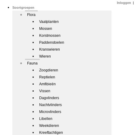
Inloggen
|
Soortgroepen
Flora
Vaatplanten
Mossen
Korstmossen
Paddenstoelen
Kranswieren
Wieren
Fauna
Zoogdieren
Reptielen
Amfibieën
Vissen
Dagvlinders
Nachtvlinders
Microvlinders
Libellen
Weekdieren
Kreeftachtigen