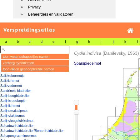
Over deze site
Privacy
Beheerders en validatoren
Verspreidingsatlas
a
b
c
d
e
f
g
h
i
j
k
l
Cydia indivisa
(Danilevsky, 1963)
toon wetenschappelijke namen
verberg synoniemen
Sparspiegelmot
toon alleen geaccepteerde namen
Saliekokermotje
Salielichtmot
Salievedermot
Sandrine's bladroller
Satijnboogbladroller
Satijnkroeskopje
Satijnlichtmot
Satijnsmalpalpmot
Satijnvlakjesmot
Satijnvleugelsikkelmot
Schaduwfruitbladroller
Schaduwfruitbladroller/Bonte fruitbladroller
Schapengrasmineermot