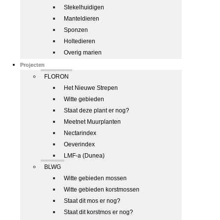
Stekelhuidigen
Manteldieren
Sponzen
Holtedieren
Overig marien
Projecten
FLORON
Het Nieuwe Strepen
Witte gebieden
Staat deze plant er nog?
Meetnet Muurplanten
Nectarindex
Oeverindex
LMF-a (Dunea)
BLWG
Witte gebieden mossen
Witte gebieden korstmossen
Staat dit mos er nog?
Staat dit korstmos er nog?