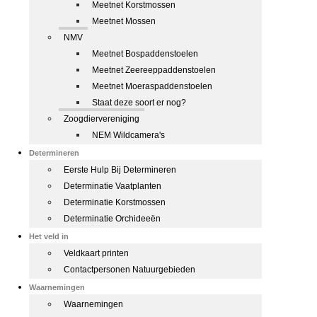
Meetnet Korstmossen
Meetnet Mossen
NMV
Meetnet Bospaddenstoelen
Meetnet Zeereeppaddenstoelen
Meetnet Moeraspaddenstoelen
Staat deze soort er nog?
Zoogdiervereniging
NEM Wildcamera's
Determineren
Eerste Hulp Bij Determineren
Determinatie Vaatplanten
Determinatie Korstmossen
Determinatie Orchideeën
Het veld in
Veldkaart printen
Contactpersonen Natuurgebieden
Waarnemingen
Waarnemingen