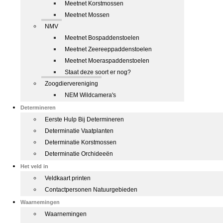
Meetnet Korstmossen
Meetnet Mossen
NMV
Meetnet Bospaddenstoelen
Meetnet Zeereeppaddenstoelen
Meetnet Moeraspaddenstoelen
Staat deze soort er nog?
Zoogdiervereniging
NEM Wildcamera's
Determineren
Eerste Hulp Bij Determineren
Determinatie Vaatplanten
Determinatie Korstmossen
Determinatie Orchideeën
Het veld in
Veldkaart printen
Contactpersonen Natuurgebieden
Waarnemingen
Waarnemingen