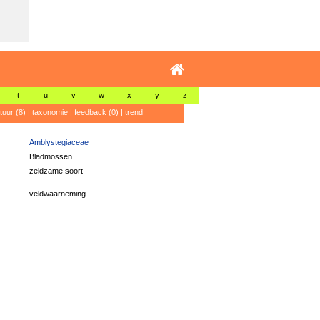
t
u
v
w
x
y
z
atuur (8)
|
taxonomie
|
feedback (0)
|
trend
Amblystegiaceae
Bladmossen
zeldzame soort
veldwaarneming