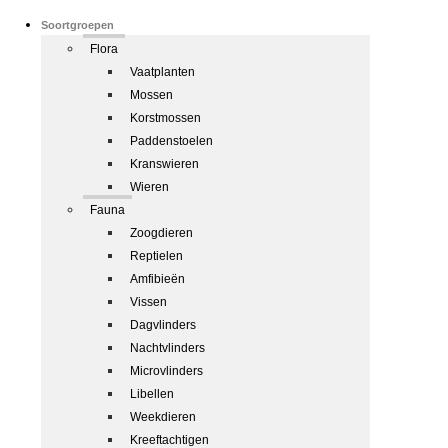
Soortgroepen
Flora
Vaatplanten
Mossen
Korstmossen
Paddenstoelen
Kranswieren
Wieren
Fauna
Zoogdieren
Reptielen
Amfibieën
Vissen
Dagvlinders
Nachtvlinders
Microvlinders
Libellen
Weekdieren
Kreeftachtigen