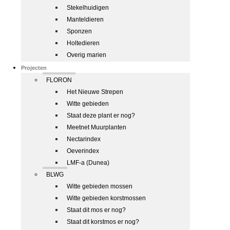
Stekelhuidigen
Manteldieren
Sponzen
Holtedieren
Overig marien
Projecten
FLORON
Het Nieuwe Strepen
Witte gebieden
Staat deze plant er nog?
Meetnet Muurplanten
Nectarindex
Oeverindex
LMF-a (Dunea)
BLWG
Witte gebieden mossen
Witte gebieden korstmossen
Staat dit mos er nog?
Staat dit korstmos er nog?