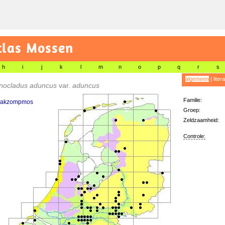
tlas Mossen
h
i
j
k
l
m
n
o
p
q
r
s
algemeen
|
liter
nocladus aduncus
var.
aduncus
Familie:
aakzompmos
Groep:
Zeldzaamheid:
Controle: