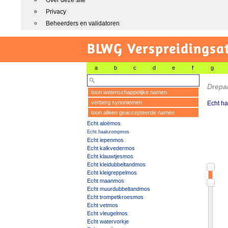
Over deze site
Privacy
Beheerders en validatoren
BLWG Verspreidingsa
a
b
c
d
e
f
g
Drepa
toon wetenschappelijke namen
verberg synoniemen
Echt h
toon alleen geaccepteerde namen
Echt aloëmos
Echt haakzompmos
Echt iepenmos
Echt kalkvedermos
Echt klauwtjesmos
Echt kleidubbeltandmos
Echt kleigreppelmos
Echt maanmos
Echt muurdubbeltandmos
Echt trompetkroesmos
Echt vetmos
Echt vleugelmos
Echt watervorkje