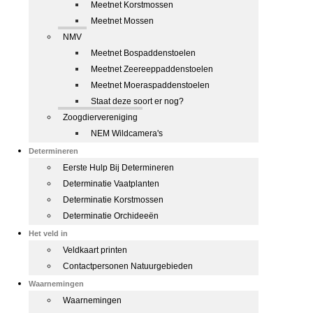
Meetnet Korstmossen
Meetnet Mossen
NMV
Meetnet Bospaddenstoelen
Meetnet Zeereeppaddenstoelen
Meetnet Moeraspaddenstoelen
Staat deze soort er nog?
Zoogdiervereniging
NEM Wildcamera's
Determineren
Eerste Hulp Bij Determineren
Determinatie Vaatplanten
Determinatie Korstmossen
Determinatie Orchideeën
Het veld in
Veldkaart printen
Contactpersonen Natuurgebieden
Waarnemingen
Waarnemingen