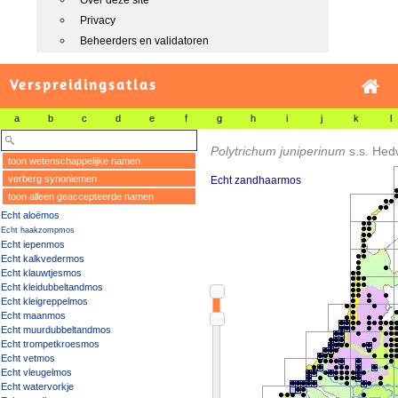
Over deze site
Privacy
Beheerders en validatoren
Verspreidingsatlas
a
b
c
d
e
f
g
h
i
j
k
l
Polytrichum juniperinum
s.s.
Hed
toon wetenschappelijke namen
verberg synoniemen
Echt zandhaarmos
toon alleen geaccepteerde namen
Echt aloëmos
Echt haakzompmos
Echt iepenmos
Echt kalkvedermos
Echt klauwtjesmos
Echt kleidubbeltandmos
Echt kleigreppelmos
Echt maanmos
Echt muurdubbeltandmos
Echt trompetkroesmos
Echt vetmos
Echt vleugelmos
Echt watervorkje