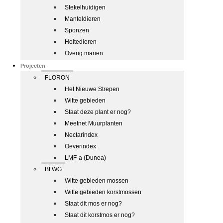
Stekelhuidigen
Manteldieren
Sponzen
Holtedieren
Overig marien
Projecten
FLORON
Het Nieuwe Strepen
Witte gebieden
Staat deze plant er nog?
Meetnet Muurplanten
Nectarindex
Oeverindex
LMF-a (Dunea)
BLWG
Witte gebieden mossen
Witte gebieden korstmossen
Staat dit mos er nog?
Staat dit korstmos er nog?