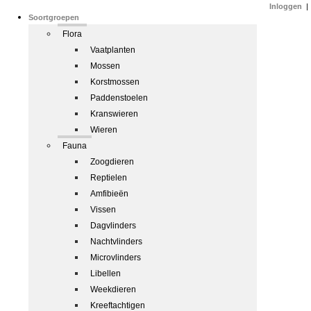
Inloggen
|
Soortgroepen
Flora
Vaatplanten
Mossen
Korstmossen
Paddenstoelen
Kranswieren
Wieren
Fauna
Zoogdieren
Reptielen
Amfibieën
Vissen
Dagvlinders
Nachtvlinders
Microvlinders
Libellen
Weekdieren
Kreeftachtigen