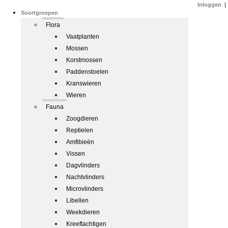
Inloggen
|
Soortgroepen
Flora
Vaatplanten
Mossen
Korstmossen
Paddenstoelen
Kranswieren
Wieren
Fauna
Zoogdieren
Reptielen
Amfibieën
Vissen
Dagvlinders
Nachtvlinders
Microvlinders
Libellen
Weekdieren
Kreeftachtigen