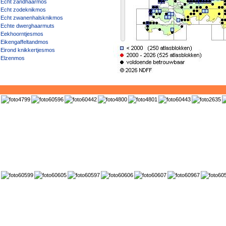
Echt zandhaarmos
Echt zodeknikmos
Echt zwanenhalsknikmos
Echte dwerghaarmuts
Eekhoorntjesmos
Eikengaffeltandmos
Eirond knikkertjesmos
Elzenmos