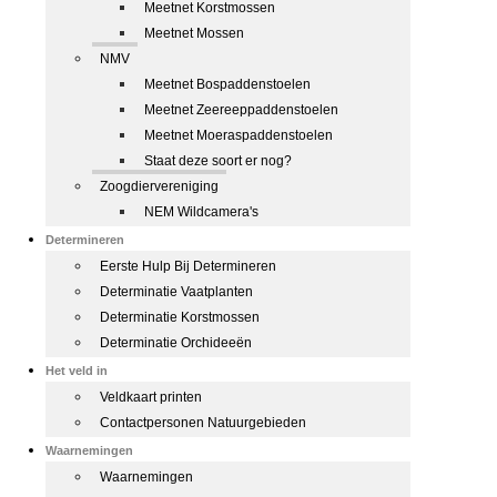
Meetnet Korstmossen
Meetnet Mossen
NMV
Meetnet Bospaddenstoelen
Meetnet Zeereeppaddenstoelen
Meetnet Moeraspaddenstoelen
Staat deze soort er nog?
Zoogdiervereniging
NEM Wildcamera's
Determineren
Eerste Hulp Bij Determineren
Determinatie Vaatplanten
Determinatie Korstmossen
Determinatie Orchideeën
Het veld in
Veldkaart printen
Contactpersonen Natuurgebieden
Waarnemingen
Waarnemingen