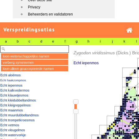
Over deze site
Privacy
Beheerders en validatoren
Verspreidingsatlas
a
b
c
d
e
f
g
h
i
j
k
l
Zygodon viridissimus
(Dicks.) Bri
toon wetenschappelijke namen
verberg synoniemen
Echt iepenmos
toon alleen geaccepteerde namen
Echt aloëmos
Echt haakzompmos
Echt iepenmos
Echt kalkvedermos
Echt klauwtjesmos
Echt kleidubbeltandmos
Echt kleigreppelmos
Echt maanmos
Echt muurdubbeltandmos
Echt trompetkroesmos
Echt vetmos
Echt vleugelmos
Echt watervorkje