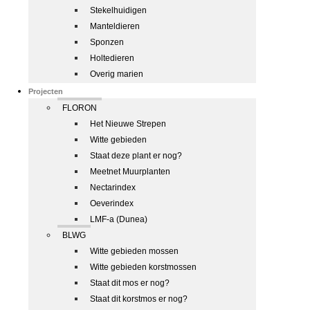
Stekelhuidigen
Manteldieren
Sponzen
Holtedieren
Overig marien
Projecten
FLORON
Het Nieuwe Strepen
Witte gebieden
Staat deze plant er nog?
Meetnet Muurplanten
Nectarindex
Oeverindex
LMF-a (Dunea)
BLWG
Witte gebieden mossen
Witte gebieden korstmossen
Staat dit mos er nog?
Staat dit korstmos er nog?