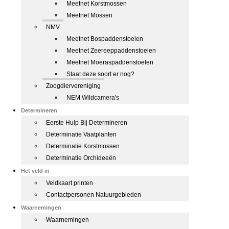
Meetnet Korstmossen
Meetnet Mossen
NMV
Meetnet Bospaddenstoelen
Meetnet Zeereeppaddenstoelen
Meetnet Moeraspaddenstoelen
Staat deze soort er nog?
Zoogdiervereniging
NEM Wildcamera's
Determineren
Eerste Hulp Bij Determineren
Determinatie Vaatplanten
Determinatie Korstmossen
Determinatie Orchideeën
Het veld in
Veldkaart printen
Contactpersonen Natuurgebieden
Waarnemingen
Waarnemingen