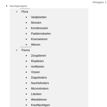
Inloggen
|
Soortgroepen
Flora
Vaatplanten
Mossen
Korstmossen
Paddenstoelen
Kranswieren
Wieren
Fauna
Zoogdieren
Reptielen
Amfibieën
Vissen
Dagvlinders
Nachtvlinders
Microvlinders
Libellen
Weekdieren
Kreeftachtigen