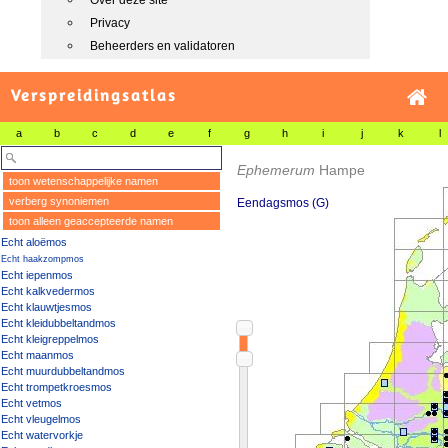
Over deze site
Privacy
Beheerders en validatoren
Verspreidingsatlas
a
b
c
d
e
f
g
h
i
j
k
l
Ephemerum
Hampe
toon wetenschappelijke namen
verberg synoniemen
Eendagsmos (G)
toon alleen geaccepteerde namen
Echt aloëmos
Echt haakzompmos
Echt iepenmos
Echt kalkvedermos
Echt klauwtjesmos
Echt kleidubbeltandmos
Echt kleigreppelmos
Echt maanmos
Echt muurdubbeltandmos
Echt trompetkroesmos
Echt vetmos
Echt vleugelmos
Echt watervorkje