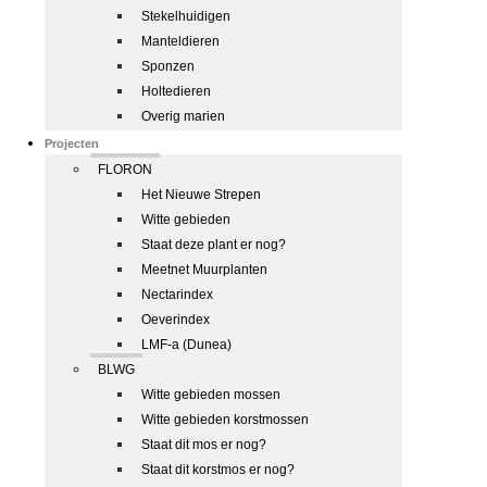
Stekelhuidigen
Manteldieren
Sponzen
Holtedieren
Overig marien
Projecten
FLORON
Het Nieuwe Strepen
Witte gebieden
Staat deze plant er nog?
Meetnet Muurplanten
Nectarindex
Oeverindex
LMF-a (Dunea)
BLWG
Witte gebieden mossen
Witte gebieden korstmossen
Staat dit mos er nog?
Staat dit korstmos er nog?