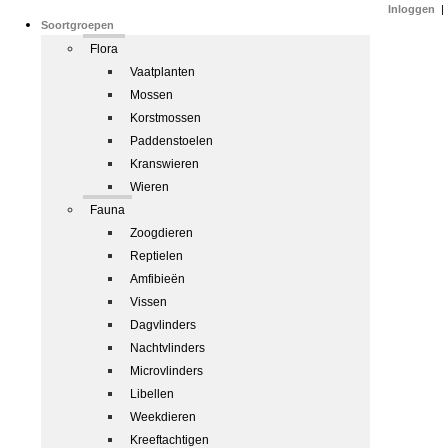
Inloggen
|
Soortgroepen
Flora
Vaatplanten
Mossen
Korstmossen
Paddenstoelen
Kranswieren
Wieren
Fauna
Zoogdieren
Reptielen
Amfibieën
Vissen
Dagvlinders
Nachtvlinders
Microvlinders
Libellen
Weekdieren
Kreeftachtigen