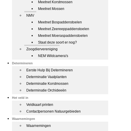
Meetnet Korstmossen
Meetnet Mossen
NMV
Meetnet Bospaddenstoelen
Meetnet Zeereeppaddenstoelen
Meetnet Moeraspaddenstoelen
Staat deze soort er nog?
Zoogdiervereniging
NEM Wildcamera's
Determineren
Eerste Hulp Bij Determineren
Determinatie Vaatplanten
Determinatie Korstmossen
Determinatie Orchideeën
Het veld in
Veldkaart printen
Contactpersonen Natuurgebieden
Waarnemingen
Waarnemingen