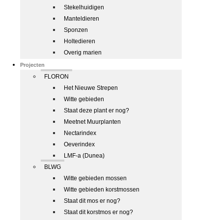
Stekelhuidigen
Manteldieren
Sponzen
Holtedieren
Overig marien
Projecten
FLORON
Het Nieuwe Strepen
Witte gebieden
Staat deze plant er nog?
Meetnet Muurplanten
Nectarindex
Oeverindex
LMF-a (Dunea)
BLWG
Witte gebieden mossen
Witte gebieden korstmossen
Staat dit mos er nog?
Staat dit korstmos er nog?