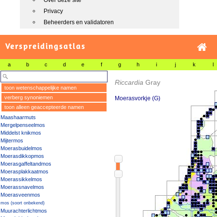
Over deze site
Privacy
Beheerders en validatoren
Verspreidingsatlas
a
b
c
d
e
f
g
h
i
j
k
l
Riccardia
Gray
toon wetenschappelijke namen
verberg synoniemen
Moerasvorkje (G)
toon alleen geaccepteerde namen
Maashaarmuts
Mergelpenseelmos
Middelst knikmos
Mijtermos
Moerasbuidelmos
Moerasdikkopmos
Moerasgaffeltandmos
Moerasplakkaatmos
Moerassikkelmos
Moerassnavelmos
Moerasveenmos
mos (soort onbekend)
Muurachterlichtmos