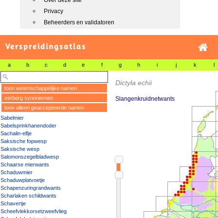
Over deze site
Privacy
Beheerders en validatoren
Verspreidingsatlas
a
b
c
d
e
f
g
h
i
j
k
l
Dictyla echii
toon wetenschappelijke namen
verberg synoniemen
Slangenkruidnetwants
toon alleen geaccepteerde namen
Sabelmier
Sabelsprinkhanendoder
Sachalin-elfje
Saksische fopwesp
Saksische wesp
Salomonszegelbladwesp
Schaarse mierwants
Schaduwmier
Schaduwplatvoetje
Schapenzuringrandwants
Scharlaken schildwants
Schavertje
Scheefvlekkorsetzweefvlieg