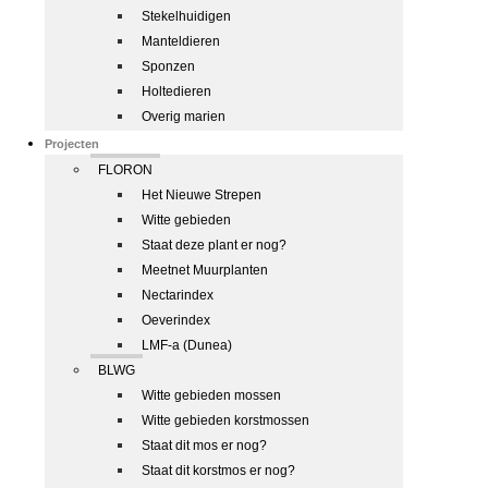
Stekelhuidigen
Manteldieren
Sponzen
Holtedieren
Overig marien
Projecten
FLORON
Het Nieuwe Strepen
Witte gebieden
Staat deze plant er nog?
Meetnet Muurplanten
Nectarindex
Oeverindex
LMF-a (Dunea)
BLWG
Witte gebieden mossen
Witte gebieden korstmossen
Staat dit mos er nog?
Staat dit korstmos er nog?