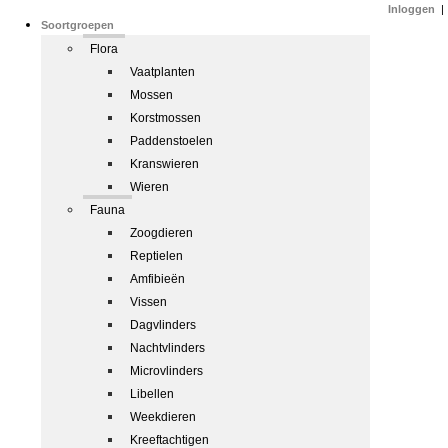
Inloggen
|
Soortgroepen
Flora
Vaatplanten
Mossen
Korstmossen
Paddenstoelen
Kranswieren
Wieren
Fauna
Zoogdieren
Reptielen
Amfibieën
Vissen
Dagvlinders
Nachtvlinders
Microvlinders
Libellen
Weekdieren
Kreeftachtigen