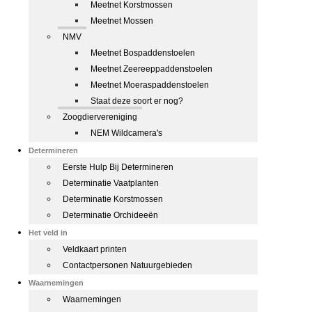
Meetnet Korstmossen
Meetnet Mossen
NMV
Meetnet Bospaddenstoelen
Meetnet Zeereeppaddenstoelen
Meetnet Moeraspaddenstoelen
Staat deze soort er nog?
Zoogdiervereniging
NEM Wildcamera's
Determineren
Eerste Hulp Bij Determineren
Determinatie Vaatplanten
Determinatie Korstmossen
Determinatie Orchideeën
Het veld in
Veldkaart printen
Contactpersonen Natuurgebieden
Waarnemingen
Waarnemingen