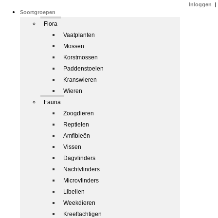
Inloggen
|
Soortgroepen
Flora
Vaatplanten
Mossen
Korstmossen
Paddenstoelen
Kranswieren
Wieren
Fauna
Zoogdieren
Reptielen
Amfibieën
Vissen
Dagvlinders
Nachtvlinders
Microvlinders
Libellen
Weekdieren
Kreeftachtigen