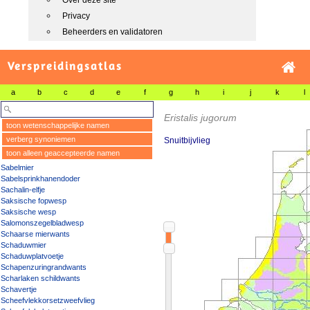
Over deze site
Privacy
Beheerders en validatoren
Verspreidingsatlas
a
b
c
d
e
f
g
h
i
j
k
l
Eristalis jugorum
toon wetenschappelijke namen
verberg synoniemen
Snuitbijvlieg
toon alleen geaccepteerde namen
Sabelmier
Sabelsprinkhanendoder
Sachalin-elfje
Saksische fopwesp
Saksische wesp
Salomonszegelbladwesp
Schaarse mierwants
Schaduwmier
Schaduwplatvoetje
Schapenzuringrandwants
Scharlaken schildwants
Schavertje
Scheefvlekkorsetzweefvlieg