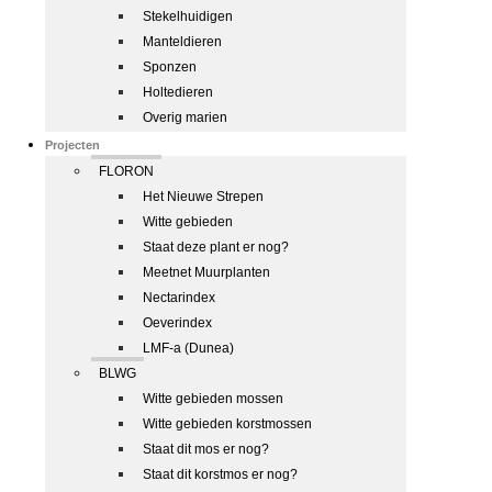
Stekelhuidigen
Manteldieren
Sponzen
Holtedieren
Overig marien
Projecten
FLORON
Het Nieuwe Strepen
Witte gebieden
Staat deze plant er nog?
Meetnet Muurplanten
Nectarindex
Oeverindex
LMF-a (Dunea)
BLWG
Witte gebieden mossen
Witte gebieden korstmossen
Staat dit mos er nog?
Staat dit korstmos er nog?