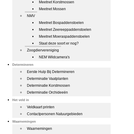
Meetnet Korstmossen
Meetnet Mossen
NMV
Meetnet Bospaddenstoelen
Meetnet Zeereeppaddenstoelen
Meetnet Moeraspaddenstoelen
Staat deze soort er nog?
Zoogdiervereniging
NEM Wildcamera's
Determineren
Eerste Hulp Bij Determineren
Determinatie Vaatplanten
Determinatie Korstmossen
Determinatie Orchideeën
Het veld in
Veldkaart printen
Contactpersonen Natuurgebieden
Waarnemingen
Waarnemingen