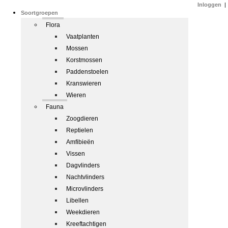
Inloggen
|
Soortgroepen
Flora
Vaatplanten
Mossen
Korstmossen
Paddenstoelen
Kranswieren
Wieren
Fauna
Zoogdieren
Reptielen
Amfibieën
Vissen
Dagvlinders
Nachtvlinders
Microvlinders
Libellen
Weekdieren
Kreeftachtigen