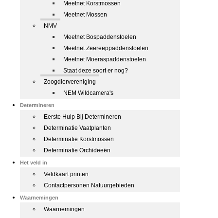
Meetnet Korstmossen
Meetnet Mossen
NMV
Meetnet Bospaddenstoelen
Meetnet Zeereeppaddenstoelen
Meetnet Moeraspaddenstoelen
Staat deze soort er nog?
Zoogdiervereniging
NEM Wildcamera's
Determineren
Eerste Hulp Bij Determineren
Determinatie Vaatplanten
Determinatie Korstmossen
Determinatie Orchideeën
Het veld in
Veldkaart printen
Contactpersonen Natuurgebieden
Waarnemingen
Waarnemingen