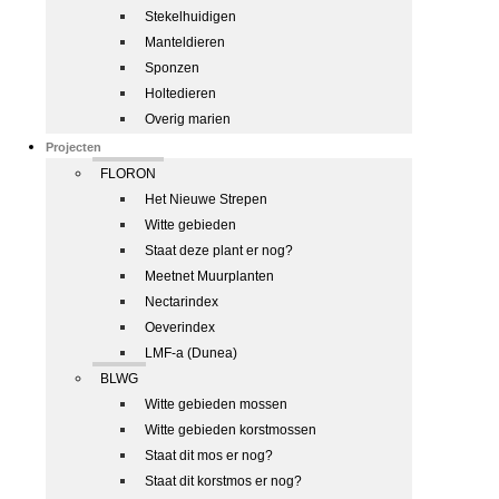
Stekelhuidigen
Manteldieren
Sponzen
Holtedieren
Overig marien
Projecten
FLORON
Het Nieuwe Strepen
Witte gebieden
Staat deze plant er nog?
Meetnet Muurplanten
Nectarindex
Oeverindex
LMF-a (Dunea)
BLWG
Witte gebieden mossen
Witte gebieden korstmossen
Staat dit mos er nog?
Staat dit korstmos er nog?