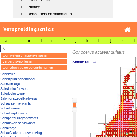
Over deze site
Privacy
Beheerders en validatoren
Verspreidingsatlas
a
b
c
d
e
f
g
h
i
j
k
l
Gonocerus acuteangulatus
toon wetenschappelijke namen
verberg synoniemen
Smalle randwants
toon alleen geaccepteerde namen
Sabelmier
Sabelsprinkhanendoder
Sachalin-elfje
Saksische fopwesp
Saksische wesp
Salomonszegelbladwesp
Schaarse mierwants
Schaduwmier
Schaduwplatvoetje
Schapenzuringrandwants
Scharlaken schildwants
Schavertje
Scheefvlekkorsetzweefvlieg