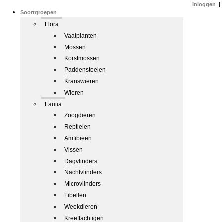
Inloggen
|
Soortgroepen
Flora
Vaatplanten
Mossen
Korstmossen
Paddenstoelen
Kranswieren
Wieren
Fauna
Zoogdieren
Reptielen
Amfibieën
Vissen
Dagvlinders
Nachtvlinders
Microvlinders
Libellen
Weekdieren
Kreeftachtigen