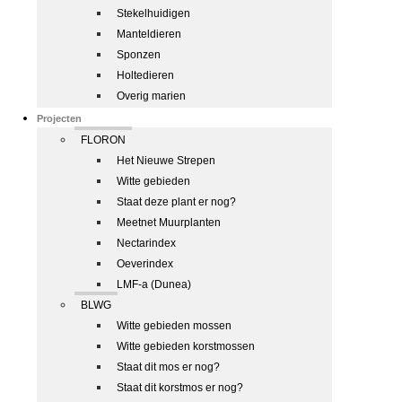
Stekelhuidigen
Manteldieren
Sponzen
Holtedieren
Overig marien
Projecten
FLORON
Het Nieuwe Strepen
Witte gebieden
Staat deze plant er nog?
Meetnet Muurplanten
Nectarindex
Oeverindex
LMF-a (Dunea)
BLWG
Witte gebieden mossen
Witte gebieden korstmossen
Staat dit mos er nog?
Staat dit korstmos er nog?