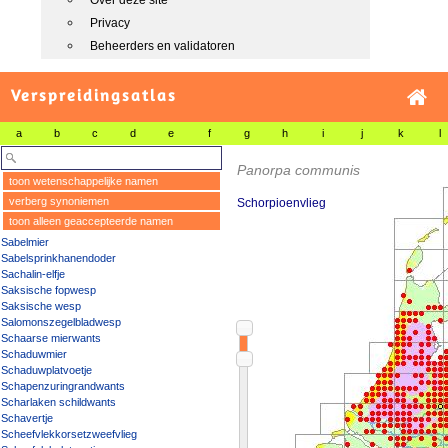
Over deze site
Privacy
Beheerders en validatoren
Verspreidingsatlas
a
b
c
d
e
f
g
h
i
j
k
l
Panorpa communis
toon wetenschappelijke namen
verberg synoniemen
Schorpioenvlieg
toon alleen geaccepteerde namen
Sabelmier
Sabelsprinkhanendoder
Sachalin-elfje
Saksische fopwesp
Saksische wesp
Salomonszegelbladwesp
Schaarse mierwants
Schaduwmier
Schaduwplatvoetje
Schapenzuringrandwants
Scharlaken schildwants
Schavertje
Scheefvlekkorsetzweefvlieg