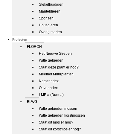
Stekelhuidigen
Manteldieren
Sponzen
Holtedieren
Overig marien
Projecten
FLORON
Het Nieuwe Strepen
Witte gebieden
Staat deze plant er nog?
Meetnet Muurplanten
Nectarindex
Oeverindex
LMF-a (Dunea)
BLWG
Witte gebieden mossen
Witte gebieden korstmossen
Staat dit mos er nog?
Staat dit korstmos er nog?