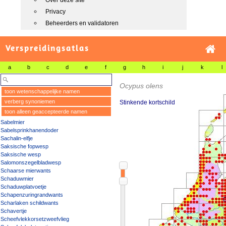
Over deze site
Privacy
Beheerders en validatoren
Verspreidingsatlas
a
b
c
d
e
f
g
h
i
j
k
l
Ocypus olens
toon wetenschappelijke namen
verberg synoniemen
Stinkende kortschild
toon alleen geaccepteerde namen
Sabelmier
Sabelsprinkhanendoder
Sachalin-elfje
Saksische fopwesp
Saksische wesp
Salomonszegelbladwesp
Schaarse mierwants
Schaduwmier
Schaduwplatvoetje
Schapenzuringrandwants
Scharlaken schildwants
Schavertje
Scheefvlekkorsetzweefvlieg