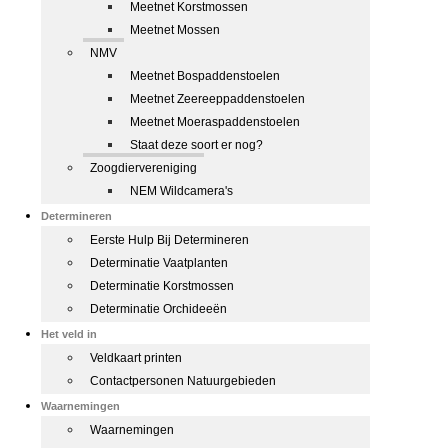
Meetnet Korstmossen
Meetnet Mossen
NMV
Meetnet Bospaddenstoelen
Meetnet Zeereeppaddenstoelen
Meetnet Moeraspaddenstoelen
Staat deze soort er nog?
Zoogdiervereniging
NEM Wildcamera's
Determineren
Eerste Hulp Bij Determineren
Determinatie Vaatplanten
Determinatie Korstmossen
Determinatie Orchideeën
Het veld in
Veldkaart printen
Contactpersonen Natuurgebieden
Waarnemingen
Waarnemingen