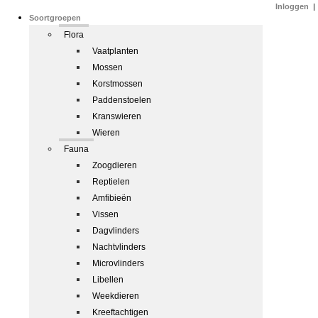
Inloggen
|
Soortgroepen
Flora
Vaatplanten
Mossen
Korstmossen
Paddenstoelen
Kranswieren
Wieren
Fauna
Zoogdieren
Reptielen
Amfibieën
Vissen
Dagvlinders
Nachtvlinders
Microvlinders
Libellen
Weekdieren
Kreeftachtigen