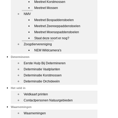
Meetnet Korstmossen
Meetnet Mossen
NMV
Meetnet Bospaddenstoelen
Meetnet Zeereeppaddenstoelen
Meetnet Moeraspaddenstoelen
Staat deze soort er nog?
Zoogdiervereniging
NEM Wildcamera's
Determineren
Eerste Hulp Bij Determineren
Determinatie Vaatplanten
Determinatie Korstmossen
Determinatie Orchideeën
Het veld in
Veldkaart printen
Contactpersonen Natuurgebieden
Waarnemingen
Waarnemingen