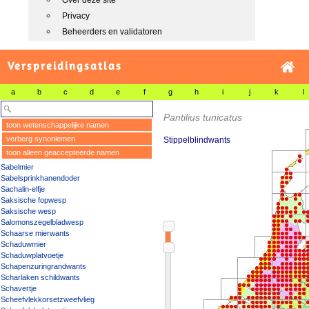
Over deze site
Privacy
Beheerders en validatoren
Verspreidingsatlas
a
b
c
d
e
f
g
h
i
j
k
l
Pantilius tunicatus
toon wetenschappelijke namen
verberg synoniemen
Stippelblindwants
toon alleen geaccepteerde namen
Sabelmier
Sabelsprinkhanendoder
Sachalin-elfje
Saksische fopwesp
Saksische wesp
Salomonszegelbladwesp
Schaarse mierwants
Schaduwmier
Schaduwplatvoetje
Schapenzuringrandwants
Scharlaken schildwants
Schavertje
Scheefvlekkorsetzweefvlieg