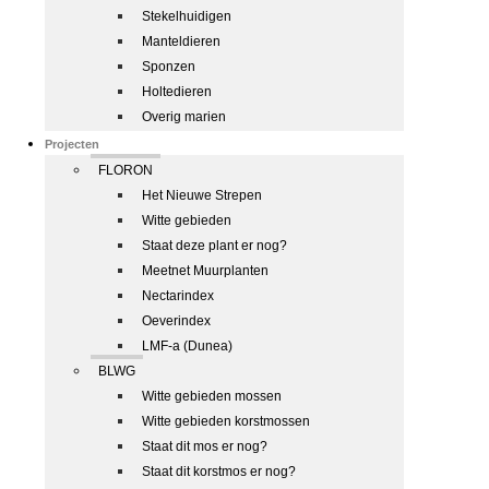
Stekelhuidigen
Manteldieren
Sponzen
Holtedieren
Overig marien
Projecten
FLORON
Het Nieuwe Strepen
Witte gebieden
Staat deze plant er nog?
Meetnet Muurplanten
Nectarindex
Oeverindex
LMF-a (Dunea)
BLWG
Witte gebieden mossen
Witte gebieden korstmossen
Staat dit mos er nog?
Staat dit korstmos er nog?