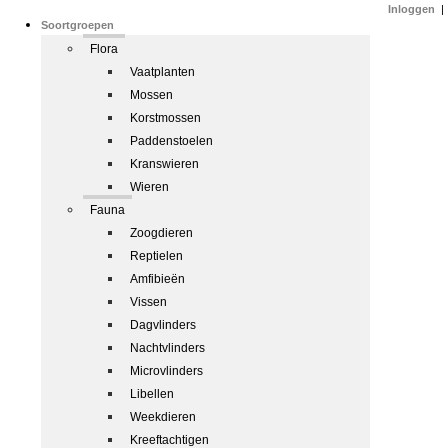
Inloggen
|
Soortgroepen
Flora
Vaatplanten
Mossen
Korstmossen
Paddenstoelen
Kranswieren
Wieren
Fauna
Zoogdieren
Reptielen
Amfibieën
Vissen
Dagvlinders
Nachtvlinders
Microvlinders
Libellen
Weekdieren
Kreeftachtigen