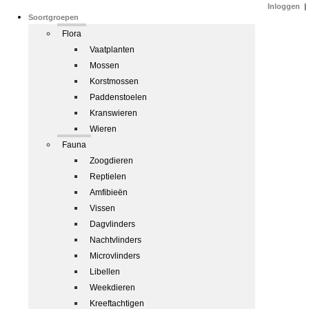
Inloggen
|
Soortgroepen
Flora
Vaatplanten
Mossen
Korstmossen
Paddenstoelen
Kranswieren
Wieren
Fauna
Zoogdieren
Reptielen
Amfibieën
Vissen
Dagvlinders
Nachtvlinders
Microvlinders
Libellen
Weekdieren
Kreeftachtigen