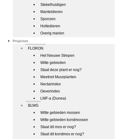
Stekelhuidigen
Manteldieren
Sponzen
Holtedieren
Overig marien
Projecten
FLORON
Het Nieuwe Strepen
Witte gebieden
Staat deze plant er nog?
Meetnet Muurplanten
Nectarindex
Oeverindex
LMF-a (Dunea)
BLWG
Witte gebieden mossen
Witte gebieden korstmossen
Staat dit mos er nog?
Staat dit korstmos er nog?