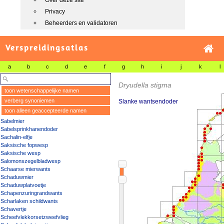
Over deze site
Privacy
Beheerders en validatoren
Verspreidingsatlas
a
b
c
d
e
f
g
h
i
j
k
l
Dryudella stigma
toon wetenschappelijke namen
verberg synoniemen
Slanke wantsendoder
toon alleen geaccepteerde namen
Sabelmier
Sabelsprinkhanendoder
Sachalin-elfje
Saksische fopwesp
Saksische wesp
Salomonszegelbladwesp
Schaarse mierwants
Schaduwmier
Schaduwplatvoetje
Schapenzuringrandwants
Scharlaken schildwants
Schavertje
Scheefvlekkorsetzweefvlieg