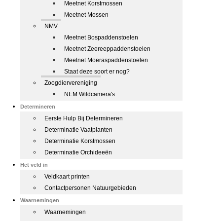
Meetnet Korstmossen
Meetnet Mossen
NMV
Meetnet Bospaddenstoelen
Meetnet Zeereeppaddenstoelen
Meetnet Moeraspaddenstoelen
Staat deze soort er nog?
Zoogdiervereniging
NEM Wildcamera's
Determineren
Eerste Hulp Bij Determineren
Determinatie Vaatplanten
Determinatie Korstmossen
Determinatie Orchideeën
Het veld in
Veldkaart printen
Contactpersonen Natuurgebieden
Waarnemingen
Waarnemingen