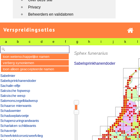
Over deze site
Privacy
Beheerders en validatoren
Verspreidingsatlas
a
b
c
d
e
f
g
h
i
j
k
l
Sphex funerarius
toon wetenschappelijke namen
verberg synoniemen
Sabelsprinkhanendoder
toon alleen geaccepteerde namen
Sabelmier
Sabelsprinkhanendoder
Sachalin-elfje
Saksische fopwesp
Saksische wesp
Salomonszegelbladwesp
Schaarse mierwants
Schaduwmier
Schaduwplatvoetje
Schapenzuringrandwants
Scharlaken schildwants
Schavertje
Scheefvlekkorsetzweefvlieg