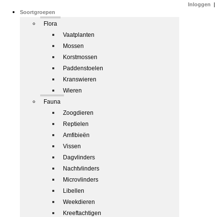
Inloggen
|
Soortgroepen
Flora
Vaatplanten
Mossen
Korstmossen
Paddenstoelen
Kranswieren
Wieren
Fauna
Zoogdieren
Reptielen
Amfibieën
Vissen
Dagvlinders
Nachtvlinders
Microvlinders
Libellen
Weekdieren
Kreeftachtigen