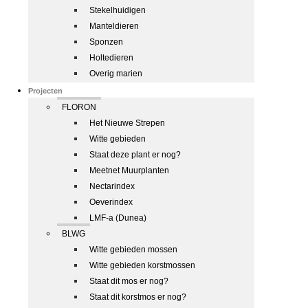
Stekelhuidigen
Manteldieren
Sponzen
Holtedieren
Overig marien
Projecten
FLORON
Het Nieuwe Strepen
Witte gebieden
Staat deze plant er nog?
Meetnet Muurplanten
Nectarindex
Oeverindex
LMF-a (Dunea)
BLWG
Witte gebieden mossen
Witte gebieden korstmossen
Staat dit mos er nog?
Staat dit korstmos er nog?