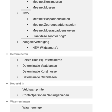
Meetnet Korstmossen
Meetnet Mossen
NMV
Meetnet Bospaddenstoelen
Meetnet Zeereeppaddenstoelen
Meetnet Moeraspaddenstoelen
Staat deze soort er nog?
Zoogdiervereniging
NEM Wildcamera's
Determineren
Eerste Hulp Bij Determineren
Determinatie Vaatplanten
Determinatie Korstmossen
Determinatie Orchideeën
Het veld in
Veldkaart printen
Contactpersonen Natuurgebieden
Waarnemingen
Waarnemingen