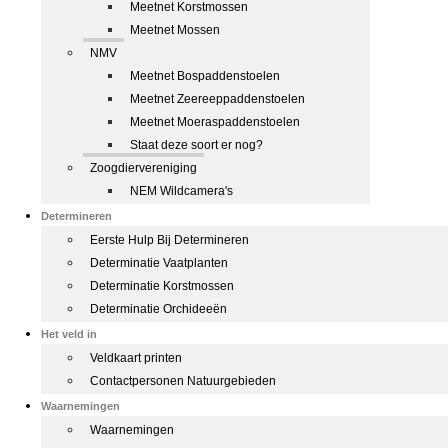
Meetnet Korstmossen
Meetnet Mossen
NMV
Meetnet Bospaddenstoelen
Meetnet Zeereeppaddenstoelen
Meetnet Moeraspaddenstoelen
Staat deze soort er nog?
Zoogdiervereniging
NEM Wildcamera's
Determineren
Eerste Hulp Bij Determineren
Determinatie Vaatplanten
Determinatie Korstmossen
Determinatie Orchideeën
Het veld in
Veldkaart printen
Contactpersonen Natuurgebieden
Waarnemingen
Waarnemingen