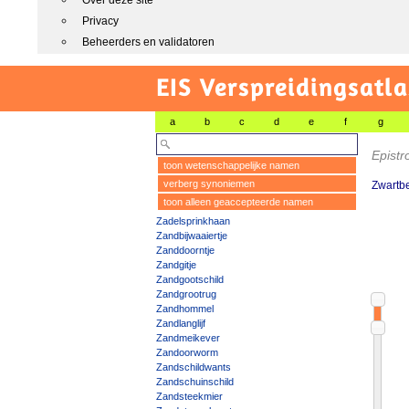
Over deze site
Privacy
Beheerders en validatoren
EIS Verspreidingsatla
a
b
c
d
e
f
g
Epist
toon wetenschappelijke namen
verberg synoniemen
Zwartb
toon alleen geaccepteerde namen
Zadelsprinkhaan
Zandbijwaaiertje
Zanddoorntje
Zandgitje
Zandgootschild
Zandgrootrug
Zandhommel
Zandlanglijf
Zandmeikever
Zandoorworm
Zandschildwants
Zandschuinschild
Zandsteekmier