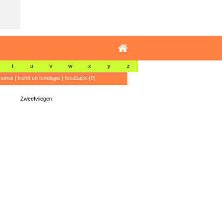
t
u
v
w
x
y
z
nomie
|
trend en fenologie
|
feedback (0)
Zweefvliegen