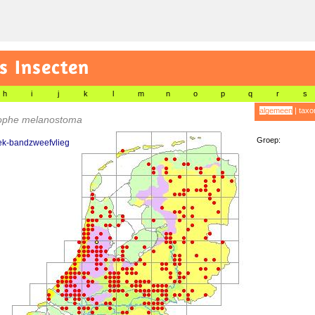
s Insecten
h
i
j
k
l
m
n
o
p
q
r
s
algemeen
|
taxo
rophe melanostoma
Groep:
ek-bandzweefvlieg