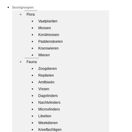
Soortgroepen
Flora
Vaatplanten
Mossen
Korstmossen
Paddenstoelen
Kranswieren
Wieren
Fauna
Zoogdieren
Reptielen
Amfibieën
Vissen
Dagvlinders
Nachtvlinders
Microvlinders
Libellen
Weekdieren
Kreeftachtigen