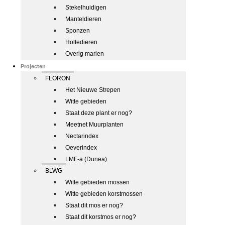
Stekelhuidigen
Manteldieren
Sponzen
Holtedieren
Overig marien
Projecten
FLORON
Het Nieuwe Strepen
Witte gebieden
Staat deze plant er nog?
Meetnet Muurplanten
Nectarindex
Oeverindex
LMF-a (Dunea)
BLWG
Witte gebieden mossen
Witte gebieden korstmossen
Staat dit mos er nog?
Staat dit korstmos er nog?