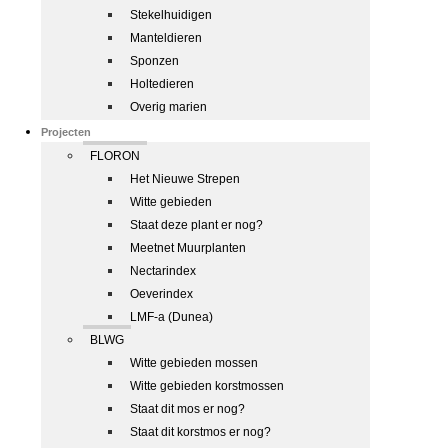
Stekelhuidigen
Manteldieren
Sponzen
Holtedieren
Overig marien
Projecten
FLORON
Het Nieuwe Strepen
Witte gebieden
Staat deze plant er nog?
Meetnet Muurplanten
Nectarindex
Oeverindex
LMF-a (Dunea)
BLWG
Witte gebieden mossen
Witte gebieden korstmossen
Staat dit mos er nog?
Staat dit korstmos er nog?