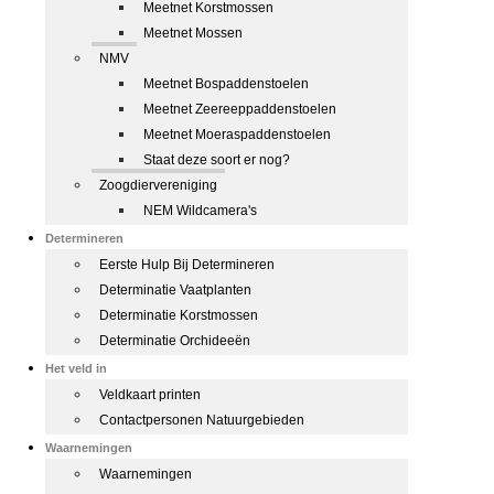
Meetnet Korstmossen
Meetnet Mossen
NMV
Meetnet Bospaddenstoelen
Meetnet Zeereeppaddenstoelen
Meetnet Moeraspaddenstoelen
Staat deze soort er nog?
Zoogdiervereniging
NEM Wildcamera's
Determineren
Eerste Hulp Bij Determineren
Determinatie Vaatplanten
Determinatie Korstmossen
Determinatie Orchideeën
Het veld in
Veldkaart printen
Contactpersonen Natuurgebieden
Waarnemingen
Waarnemingen