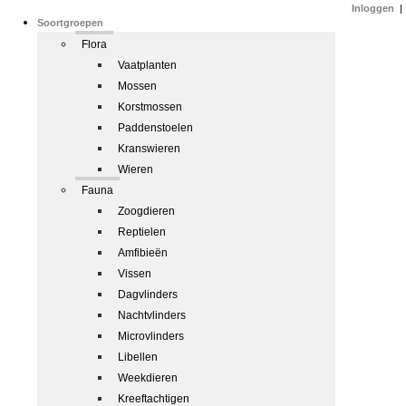
Inloggen
|
Soortgroepen
Flora
Vaatplanten
Mossen
Korstmossen
Paddenstoelen
Kranswieren
Wieren
Fauna
Zoogdieren
Reptielen
Amfibieën
Vissen
Dagvlinders
Nachtvlinders
Microvlinders
Libellen
Weekdieren
Kreeftachtigen