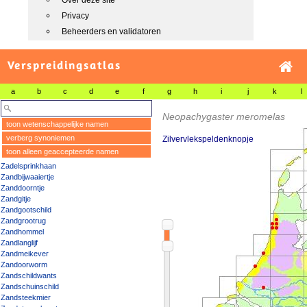
Over deze site
Privacy
Beheerders en validatoren
Verspreidingsatlas
a
b
c
d
e
f
g
h
i
j
k
l
Neopachygaster meromelas
toon wetenschappelijke namen
verberg synoniemen
Zilvervlekspeldenknopje
toon alleen geaccepteerde namen
Zadelsprinkhaan
Zandbijwaaiertje
Zanddoorntje
Zandgitje
Zandgootschild
Zandgrootrug
Zandhommel
Zandlanglijf
Zandmeikever
Zandoorworm
Zandschildwants
Zandschuinschild
Zandsteekmier