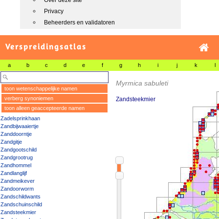
Over deze site
Privacy
Beheerders en validatoren
Verspreidingsatlas
a
b
c
d
e
f
g
h
i
j
k
l
Myrmica sabuleti
toon wetenschappelijke namen
verberg synoniemen
Zandsteekmier
toon alleen geaccepteerde namen
Zadelsprinkhaan
Zandbijwaaiertje
Zanddoorntje
Zandgitje
Zandgootschild
Zandgrootrug
Zandhommel
Zandlanglijf
Zandmeikever
Zandoorworm
Zandschildwants
Zandschuinschild
Zandsteekmier