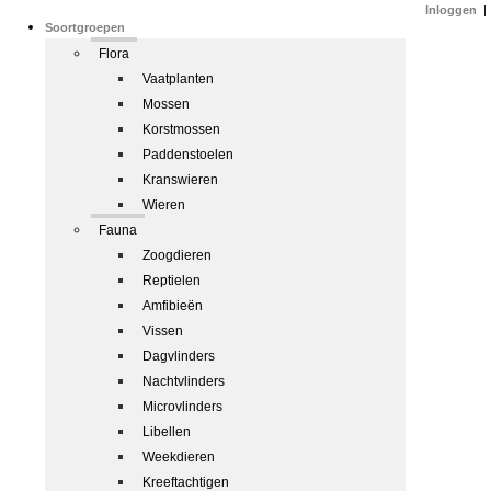
Inloggen
|
Soortgroepen
Flora
Vaatplanten
Mossen
Korstmossen
Paddenstoelen
Kranswieren
Wieren
Fauna
Zoogdieren
Reptielen
Amfibieën
Vissen
Dagvlinders
Nachtvlinders
Microvlinders
Libellen
Weekdieren
Kreeftachtigen