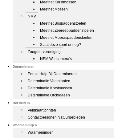
Meetnet Korstmossen
Meetnet Mossen
NMV
Meetnet Bospaddenstoelen
Meetnet Zeereeppaddenstoelen
Meetnet Moeraspaddenstoelen
Staat deze soort er nog?
Zoogdiervereniging
NEM Wildcamera's
Determineren
Eerste Hulp Bij Determineren
Determinatie Vaatplanten
Determinatie Korstmossen
Determinatie Orchideeën
Het veld in
Veldkaart printen
Contactpersonen Natuurgebieden
Waarnemingen
Waarnemingen