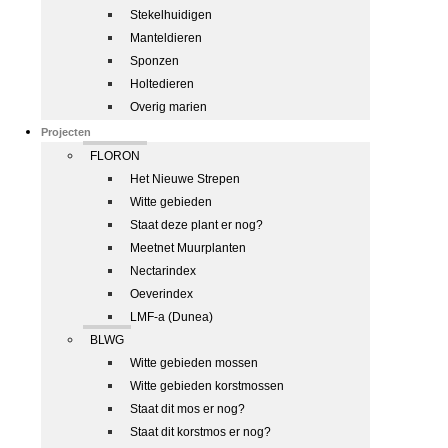
Stekelhuidigen
Manteldieren
Sponzen
Holtedieren
Overig marien
Projecten
FLORON
Het Nieuwe Strepen
Witte gebieden
Staat deze plant er nog?
Meetnet Muurplanten
Nectarindex
Oeverindex
LMF-a (Dunea)
BLWG
Witte gebieden mossen
Witte gebieden korstmossen
Staat dit mos er nog?
Staat dit korstmos er nog?