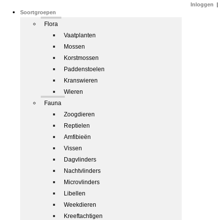
Inloggen
|
Soortgroepen
Flora
Vaatplanten
Mossen
Korstmossen
Paddenstoelen
Kranswieren
Wieren
Fauna
Zoogdieren
Reptielen
Amfibieën
Vissen
Dagvlinders
Nachtvlinders
Microvlinders
Libellen
Weekdieren
Kreeftachtigen