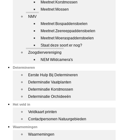
Meetnet Korstmossen
Meetnet Mossen
NMV
Meetnet Bospaddenstoelen
Meetnet Zeereeppaddenstoelen
Meetnet Moeraspaddenstoelen
Staat deze soort er nog?
Zoogdiervereniging
NEM Wildcamera's
Determineren
Eerste Hulp Bij Determineren
Determinatie Vaatplanten
Determinatie Korstmossen
Determinatie Orchideeën
Het veld in
Veldkaart printen
Contactpersonen Natuurgebieden
Waarnemingen
Waarnemingen