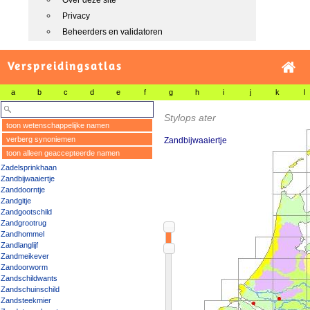
Over deze site
Privacy
Beheerders en validatoren
Verspreidingsatlas
a
b
c
d
e
f
g
h
i
j
k
l
Stylops ater
toon wetenschappelijke namen
verberg synoniemen
Zandbijwaaiertje
toon alleen geaccepteerde namen
Zadelsprinkhaan
Zandbijwaaiertje
Zanddoorntje
Zandgitje
Zandgootschild
Zandgrootrug
Zandhommel
Zandlanglijf
Zandmeikever
Zandoorworm
Zandschildwants
Zandschuinschild
Zandsteekmier