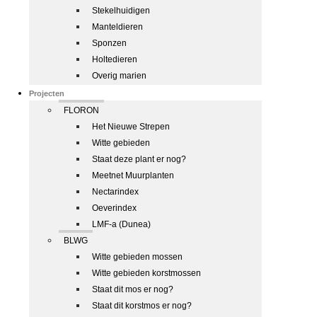
Stekelhuidigen
Manteldieren
Sponzen
Holtedieren
Overig marien
Projecten
FLORON
Het Nieuwe Strepen
Witte gebieden
Staat deze plant er nog?
Meetnet Muurplanten
Nectarindex
Oeverindex
LMF-a (Dunea)
BLWG
Witte gebieden mossen
Witte gebieden korstmossen
Staat dit mos er nog?
Staat dit korstmos er nog?