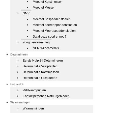
Meetnet Korstmossen
Meetnet Mossen
NMV
Meetnet Bospaddenstoelen
Meetnet Zeereeppaddenstoelen
Meetnet Moeraspaddenstoelen
Staat deze soort er nog?
Zoogdiervereniging
NEM Wildcamera's
Determineren
Eerste Hulp Bij Determineren
Determinatie Vaatplanten
Determinatie Korstmossen
Determinatie Orchideeën
Het veld in
Veldkaart printen
Contactpersonen Natuurgebieden
Waarnemingen
Waarnemingen