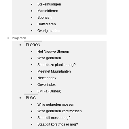
Stekelhuidigen
Manteldieren
Sponzen
Holtedieren
Overig marien
Projecten
FLORON
Het Nieuwe Strepen
Witte gebieden
Staat deze plant er nog?
Meetnet Muurplanten
Nectarindex
Oeverindex
LMF-a (Dunea)
BLWG
Witte gebieden mossen
Witte gebieden korstmossen
Staat dit mos er nog?
Staat dit korstmos er nog?