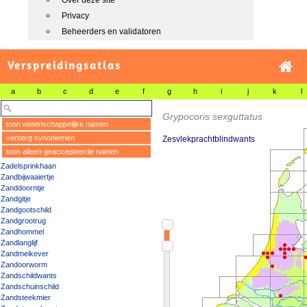
Over deze site
Privacy
Beheerders en validatoren
Verspreidingsatlas
a
b
c
d
e
f
g
h
i
j
k
l
Grypocoris sexguttatus
toon wetenschappelijke namen
verberg synoniemen
Zesvlekprachtblindwants
toon alleen geaccepteerde namen
Zadelsprinkhaan
Zandbijwaaiertje
Zanddoorntje
Zandgitje
Zandgootschild
Zandgrootrug
Zandhommel
Zandlanglijf
Zandmeikever
Zandoorworm
Zandschildwants
Zandschuinschild
Zandsteekmier