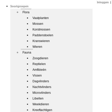
Inloggen
|
Soortgroepen
Flora
Vaatplanten
Mossen
Korstmossen
Paddenstoelen
Kranswieren
Wieren
Fauna
Zoogdieren
Reptielen
Amfibieën
Vissen
Dagvlinders
Nachtvlinders
Microvlinders
Libellen
Weekdieren
Kreeftachtigen