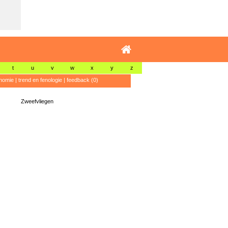
t
u
v
w
x
y
z
nomie
|
trend en fenologie
|
feedback (0)
Zweefvliegen