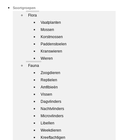
Soortgroepen
Flora
Vaatplanten
Mossen
Korstmossen
Paddenstoelen
Kranswieren
Wieren
Fauna
Zoogdieren
Reptielen
Amfibieën
Vissen
Dagvlinders
Nachtvlinders
Microvlinders
Libellen
Weekdieren
Kreeftachtigen