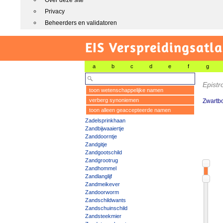
Over deze site
Privacy
Beheerders en validatoren
EIS Verspreidingsatla
a
b
c
d
e
f
g
Epistr
toon wetenschappelijke namen
verberg synoniemen
Zwartbo
toon alleen geaccepteerde namen
Zadelsprinkhaan
Zandbijwaaiertje
Zanddoorntje
Zandgitje
Zandgootschild
Zandgrootrug
Zandhommel
Zandlanglijf
Zandmeikever
Zandoorworm
Zandschildwants
Zandschuinschild
Zandsteekmier