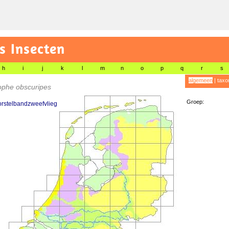
s Insecten
h
i
j
k
l
m
n
o
p
q
r
s
algemeen
|
taxo
ophe obscuripes
Groep:
rstelbandzweefvlieg