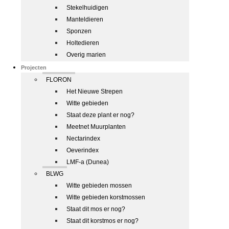
Stekelhuidigen
Manteldieren
Sponzen
Holtedieren
Overig marien
Projecten
FLORON
Het Nieuwe Strepen
Witte gebieden
Staat deze plant er nog?
Meetnet Muurplanten
Nectarindex
Oeverindex
LMF-a (Dunea)
BLWG
Witte gebieden mossen
Witte gebieden korstmossen
Staat dit mos er nog?
Staat dit korstmos er nog?