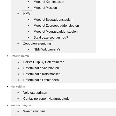
Meetnet Korstmossen
Meetnet Mossen
NMV
Meetnet Bospaddenstoelen
Meetnet Zeereeppaddenstoelen
Meetnet Moeraspaddenstoelen
Staat deze soort er nog?
Zoogdiervereniging
NEM Wildcamera's
Determineren
Eerste Hulp Bij Determineren
Determinatie Vaatplanten
Determinatie Korstmossen
Determinatie Orchideeën
Het veld in
Veldkaart printen
Contactpersonen Natuurgebieden
Waarnemingen
Waarnemingen