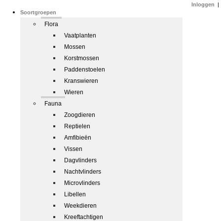
Inloggen
|
Soortgroepen
Flora
Vaatplanten
Mossen
Korstmossen
Paddenstoelen
Kranswieren
Wieren
Fauna
Zoogdieren
Reptielen
Amfibieën
Vissen
Dagvlinders
Nachtvlinders
Microvlinders
Libellen
Weekdieren
Kreeftachtigen