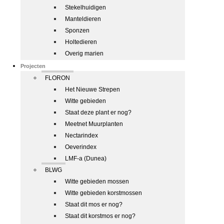
Stekelhuidigen
Manteldieren
Sponzen
Holtedieren
Overig marien
Projecten
FLORON
Het Nieuwe Strepen
Witte gebieden
Staat deze plant er nog?
Meetnet Muurplanten
Nectarindex
Oeverindex
LMF-a (Dunea)
BLWG
Witte gebieden mossen
Witte gebieden korstmossen
Staat dit mos er nog?
Staat dit korstmos er nog?