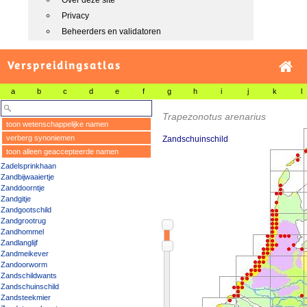
Over deze site
Privacy
Beheerders en validatoren
Verspreidingsatlas
a
b
c
d
e
f
g
h
i
j
k
l
Trapezonotus arenarius
toon wetenschappelijke namen
verberg synoniemen
Zandschuinschild
toon alleen geaccepteerde namen
Zadelsprinkhaan
Zandbijwaaiertje
Zanddoorntje
Zandgitje
Zandgootschild
Zandgrootrug
Zandhommel
Zandlanglijf
Zandmeikever
Zandoorworm
Zandschildwants
Zandschuinschild
Zandsteekmier