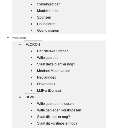
Stekelhuidigen
Manteldieren
Sponzen
Holtedieren
Overig marien
Projecten
FLORON
Het Nieuwe Strepen
Witte gebieden
Staat deze plant er nog?
Meetnet Muurplanten
Nectarindex
Oeverindex
LMF-a (Dunea)
BLWG
Witte gebieden mossen
Witte gebieden korstmossen
Staat dit mos er nog?
Staat dit korstmos er nog?