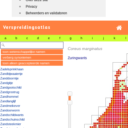
Over deze site
Privacy
Beheerders en validatoren
Verspreidingsatlas
a
b
c
d
e
f
g
h
i
j
k
l
Coreus marginatus
toon wetenschappelijke namen
verberg synoniemen
Zuringwants
toon alleen geaccepteerde namen
Zadelsprinkhaan
Zandbijwaaiertje
Zanddoorntje
Zandgitje
Zandgootschild
Zandgrootrug
Zandhommel
Zandlanglijf
Zandmeikever
Zandoorworm
Zandschildwants
Zandschuinschild
Zandsteekmier