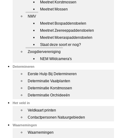
Meetnet Korstmossen
Meetnet Mossen
NMV
Meetnet Bospaddenstoelen
Meetnet Zeereeppaddenstoelen
Meetnet Moeraspaddenstoelen
Staat deze soort er nog?
Zoogdiervereniging
NEM Wildcamera's
Determineren
Eerste Hulp Bij Determineren
Determinatie Vaatplanten
Determinatie Korstmossen
Determinatie Orchideeën
Het veld in
Veldkaart printen
Contactpersonen Natuurgebieden
Waarnemingen
Waarnemingen