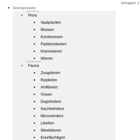
Inloggen
|
Soortgroepen
Flora
Vaatplanten
Mossen
Korstmossen
Paddenstoelen
Kranswieren
Wieren
Fauna
Zoogdieren
Reptielen
Amfibieën
Vissen
Dagvlinders
Nachtvlinders
Microvlinders
Libellen
Weekdieren
Kreeftachtigen