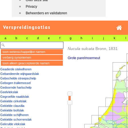
Over deze site
Privacy
Beheerders en validatoren
Verspreidingsatlas
a
b
c
d
e
f
g
h
i
j
k
l
Nucula sulcata
Bronn, 1831
toon wetenschappelijke namen
verberg synoniemen
Grote parelmoerneut
toon alleen geaccepteerde namen
Geaderde stekelhoren
Gebandeerde wijngaardslak
Gebochelde streepschelp
Gebogen traliemossel
Gedoornde hartschelp
Geelvlekslak
Gegroefde naaldslak
Gekielde cirkelslak
Gekielde clausilia
Gekielde loofslak
Gekielde schijfhoren
Gekielde schorrenslak
Gekrulde vlokslak