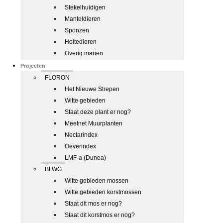
Stekelhuidigen
Manteldieren
Sponzen
Holtedieren
Overig marien
Projecten
FLORON
Het Nieuwe Strepen
Witte gebieden
Staat deze plant er nog?
Meetnet Muurplanten
Nectarindex
Oeverindex
LMF-a (Dunea)
BLWG
Witte gebieden mossen
Witte gebieden korstmossen
Staat dit mos er nog?
Staat dit korstmos er nog?