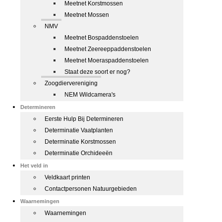
Meetnet Korstmossen
Meetnet Mossen
NMV
Meetnet Bospaddenstoelen
Meetnet Zeereeppaddenstoelen
Meetnet Moeraspaddenstoelen
Staat deze soort er nog?
Zoogdiervereniging
NEM Wildcamera's
Determineren
Eerste Hulp Bij Determineren
Determinatie Vaatplanten
Determinatie Korstmossen
Determinatie Orchideeën
Het veld in
Veldkaart printen
Contactpersonen Natuurgebieden
Waarnemingen
Waarnemingen