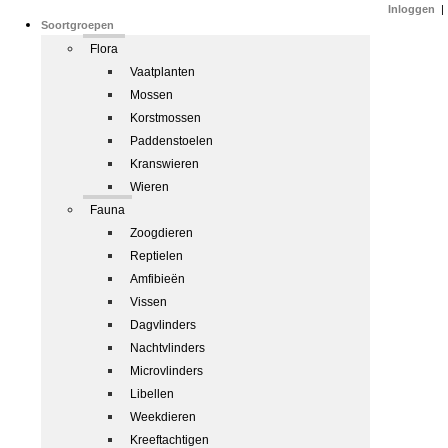
Inloggen
|
Soortgroepen
Flora
Vaatplanten
Mossen
Korstmossen
Paddenstoelen
Kranswieren
Wieren
Fauna
Zoogdieren
Reptielen
Amfibieën
Vissen
Dagvlinders
Nachtvlinders
Microvlinders
Libellen
Weekdieren
Kreeftachtigen