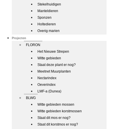
Stekelhuidigen
Manteldieren
Sponzen
Holtedieren
Overig marien
Projecten
FLORON
Het Nieuwe Strepen
Witte gebieden
Staat deze plant er nog?
Meetnet Muurplanten
Nectarindex
Oeverindex
LMF-a (Dunea)
BLWG
Witte gebieden mossen
Witte gebieden korstmossen
Staat dit mos er nog?
Staat dit korstmos er nog?