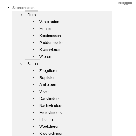
Inloggen
|
Soortgroepen
Flora
Vaatplanten
Mossen
Korstmossen
Paddenstoelen
Kranswieren
Wieren
Fauna
Zoogdieren
Reptielen
Amfibieën
Vissen
Dagvlinders
Nachtvlinders
Microvlinders
Libellen
Weekdieren
Kreeftachtigen