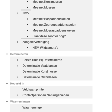
Meetnet Korstmossen
Meetnet Mossen
NMV
Meetnet Bospaddenstoelen
Meetnet Zeereeppaddenstoelen
Meetnet Moeraspaddenstoelen
Staat deze soort er nog?
Zoogdiervereniging
NEM Wildcamera's
Determineren
Eerste Hulp Bij Determineren
Determinatie Vaatplanten
Determinatie Korstmossen
Determinatie Orchideeën
Het veld in
Veldkaart printen
Contactpersonen Natuurgebieden
Waarnemingen
Waarnemingen