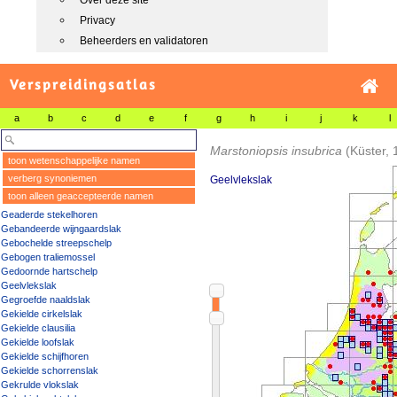
Over deze site
Privacy
Beheerders en validatoren
Verspreidingsatlas
a
b
c
d
e
f
g
h
i
j
k
l
Marstoniopsis insubrica
(Küster, 
toon wetenschappelijke namen
verberg synoniemen
Geelvlekslak
toon alleen geaccepteerde namen
Geaderde stekelhoren
Gebandeerde wijngaardslak
Gebochelde streepschelp
Gebogen traliemossel
Gedoornde hartschelp
Geelvlekslak
Gegroefde naaldslak
Gekielde cirkelslak
Gekielde clausilia
Gekielde loofslak
Gekielde schijfhoren
Gekielde schorrenslak
Gekrulde vlokslak