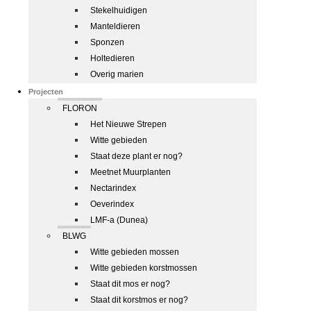
Stekelhuidigen
Manteldieren
Sponzen
Holtedieren
Overig marien
Projecten
FLORON
Het Nieuwe Strepen
Witte gebieden
Staat deze plant er nog?
Meetnet Muurplanten
Nectarindex
Oeverindex
LMF-a (Dunea)
BLWG
Witte gebieden mossen
Witte gebieden korstmossen
Staat dit mos er nog?
Staat dit korstmos er nog?