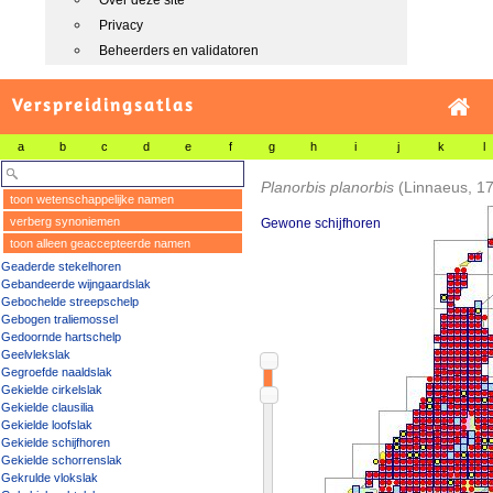
Over deze site
Privacy
Beheerders en validatoren
Verspreidingsatlas
a
b
c
d
e
f
g
h
i
j
k
l
Planorbis planorbis
(Linnaeus, 1
toon wetenschappelijke namen
verberg synoniemen
Gewone schijfhoren
toon alleen geaccepteerde namen
Geaderde stekelhoren
Gebandeerde wijngaardslak
Gebochelde streepschelp
Gebogen traliemossel
Gedoornde hartschelp
Geelvlekslak
Gegroefde naaldslak
Gekielde cirkelslak
Gekielde clausilia
Gekielde loofslak
Gekielde schijfhoren
Gekielde schorrenslak
Gekrulde vlokslak