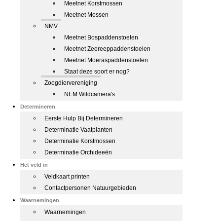
Meetnet Korstmossen
Meetnet Mossen
NMV
Meetnet Bospaddenstoelen
Meetnet Zeereeppaddenstoelen
Meetnet Moeraspaddenstoelen
Staat deze soort er nog?
Zoogdiervereniging
NEM Wildcamera's
Determineren
Eerste Hulp Bij Determineren
Determinatie Vaatplanten
Determinatie Korstmossen
Determinatie Orchideeën
Het veld in
Veldkaart printen
Contactpersonen Natuurgebieden
Waarnemingen
Waarnemingen