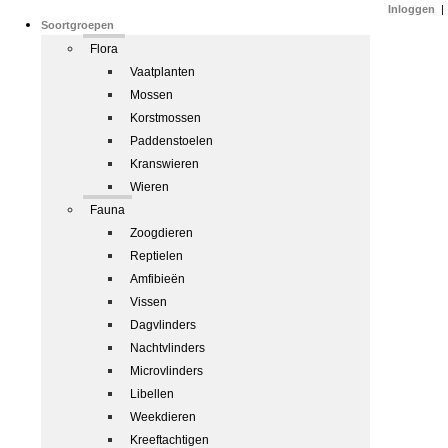
Inloggen
|
Soortgroepen
Flora
Vaatplanten
Mossen
Korstmossen
Paddenstoelen
Kranswieren
Wieren
Fauna
Zoogdieren
Reptielen
Amfibieën
Vissen
Dagvlinders
Nachtvlinders
Microvlinders
Libellen
Weekdieren
Kreeftachtigen