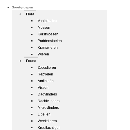
Soortgroepen
Flora
Vaatplanten
Mossen
Korstmossen
Paddenstoelen
Kranswieren
Wieren
Fauna
Zoogdieren
Reptielen
Amfibieën
Vissen
Dagvlinders
Nachtvlinders
Microvlinders
Libellen
Weekdieren
Kreeftachtigen