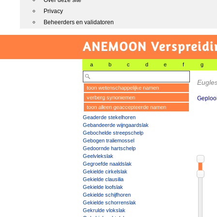
Over deze site
Privacy
Beheerders en validatoren
ANEMOON Verspreidin
a
b
c
d
e
f
g
Eugle
toon wetenschappelijke namen
verberg synoniemen
Geploo
toon alleen geaccepteerde namen
Geaderde stekelhoren
Gebandeerde wijngaardslak
Gebochelde streepschelp
Gebogen traliemossel
Gedoornde hartschelp
Geelvlekslak
Gegroefde naaldslak
Gekielde cirkelslak
Gekielde clausilia
Gekielde loofslak
Gekielde schijfhoren
Gekielde schorrenslak
Gekrulde vlokslak