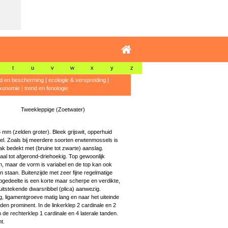
t
u
v
w
x
y
z
id en bescherming
|
ecologie & verspreiding
|
xonomie
|
trend en fenologie
Tweekleppige (Zoetwater)
5 mm (zelden groter). Bleek grijswit, opperhuid
el. Zoals bij meerdere soorten erwtenmossels is
ak bedekt met (bruine tot zwarte) aanslag.
aal tot afgerond-driehoekig. Top gewoonlijk
n, maar de vorm is variabel en de top kan ook
en staan. Buitenzijde met zeer fijne regelmatige
pgedeelte is een korte maar scherpe en verdikte,
uitstekende dwarsribbel (plica) aanwezig.
, ligamentgroeve matig lang en naar het uiteinde
den prominent. In de linkerklep 2 cardinale en 2
n de rechterklep 1 cardinale en 4 laterale tanden.
t.