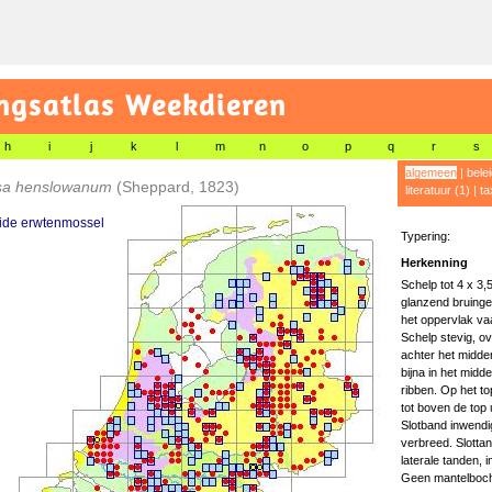
gsatlas Weekdieren
h
i
j
k
l
m
n
o
p
q
r
s
algemeen
|
bele
sa henslowanum
(Sheppard, 1823)
literatuur (1)
|
ta
ide erwtenmossel
Typering:
Herkenning
Schelp tot 4 x 3,
glanzend bruinge
het oppervlak va
Schelp stevig, ov
achter het midde
bijna in het midd
ribben. Op het to
tot boven de top 
Slotband inwendig
verbreed. Slottan
laterale tanden, i
Geen mantelboch