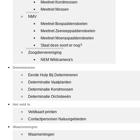
Meetnet Korstmossen
Meetnet Mossen
NMV
Meetnet Bospaddenstoelen
Meetnet Zeereeppaddenstoelen
Meetnet Moeraspaddenstoelen
Staat deze soort er nog?
Zoogdiervereniging
NEM Wildcamera's
Determineren
Eerste Hulp Bij Determineren
Determinatie Vaatplanten
Determinatie Korstmossen
Determinatie Orchideeën
Het veld in
Veldkaart printen
Contactpersonen Natuurgebieden
Waarnemingen
Waarnemingen