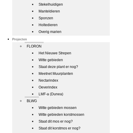
Stekelhuidigen
Manteldieren
Sponzen
Holtedieren
Overig marien
Projecten
FLORON
Het Nieuwe Strepen
Witte gebieden
Staat deze plant er nog?
Meetnet Muurplanten
Nectarindex
Oeverindex
LMF-a (Dunea)
BLWG
Witte gebieden mossen
Witte gebieden korstmossen
Staat dit mos er nog?
Staat dit korstmos er nog?