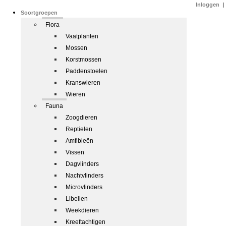
Inloggen
|
Soortgroepen
Flora
Vaatplanten
Mossen
Korstmossen
Paddenstoelen
Kranswieren
Wieren
Fauna
Zoogdieren
Reptielen
Amfibieën
Vissen
Dagvlinders
Nachtvlinders
Microvlinders
Libellen
Weekdieren
Kreeftachtigen