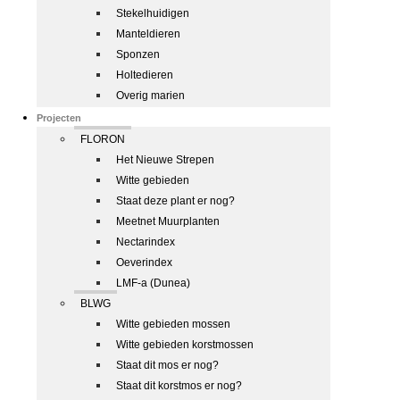
Stekelhuidigen
Manteldieren
Sponzen
Holtedieren
Overig marien
Projecten
FLORON
Het Nieuwe Strepen
Witte gebieden
Staat deze plant er nog?
Meetnet Muurplanten
Nectarindex
Oeverindex
LMF-a (Dunea)
BLWG
Witte gebieden mossen
Witte gebieden korstmossen
Staat dit mos er nog?
Staat dit korstmos er nog?