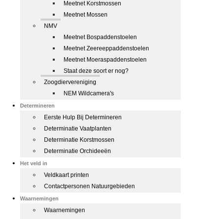
Meetnet Korstmossen
Meetnet Mossen
NMV
Meetnet Bospaddenstoelen
Meetnet Zeereeppaddenstoelen
Meetnet Moeraspaddenstoelen
Staat deze soort er nog?
Zoogdiervereniging
NEM Wildcamera's
Determineren
Eerste Hulp Bij Determineren
Determinatie Vaatplanten
Determinatie Korstmossen
Determinatie Orchideeën
Het veld in
Veldkaart printen
Contactpersonen Natuurgebieden
Waarnemingen
Waarnemingen