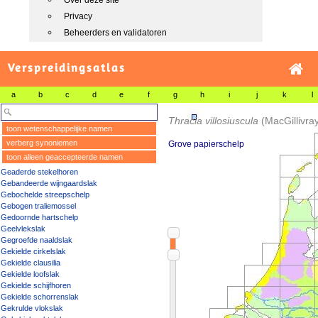
Over deze site
Privacy
Beheerders en validatoren
Verspreidingsatlas
a
b
c
d
e
f
g
h
i
j
k
l
Thracia villosiuscula
(MacGillivra
toon wetenschappelijke namen
verberg synoniemen
Grove papierschelp
toon alleen geaccepteerde namen
Geaderde stekelhoren
Gebandeerde wijngaardslak
Gebochelde streepschelp
Gebogen traliemossel
Gedoornde hartschelp
Geelvlekslak
Gegroefde naaldslak
Gekielde cirkelslak
Gekielde clausilia
Gekielde loofslak
Gekielde schijfhoren
Gekielde schorrenslak
Gekrulde vlokslak