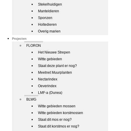
Stekelhuidigen
Manteldieren
Sponzen
Holtedieren
Overig marien
Projecten
FLORON
Het Nieuwe Strepen
Witte gebieden
Staat deze plant er nog?
Meetnet Muurplanten
Nectarindex
Oeverindex
LMF-a (Dunea)
BLWG
Witte gebieden mossen
Witte gebieden korstmossen
Staat dit mos er nog?
Staat dit korstmos er nog?