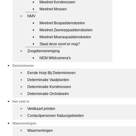
Meetnet Korstmossen
Meetnet Mossen
NMV
Meetnet Bospaddenstoelen
Meetnet Zeereeppaddenstoelen
Meetnet Moeraspaddenstoelen
Staat deze soort er nog?
Zoogdiervereniging
NEM Wildcamera's
Determineren
Eerste Hulp Bij Determineren
Determinatie Vaatplanten
Determinatie Korstmossen
Determinatie Orchideeën
Het veld in
Veldkaart printen
Contactpersonen Natuurgebieden
Waarnemingen
Waarnemingen