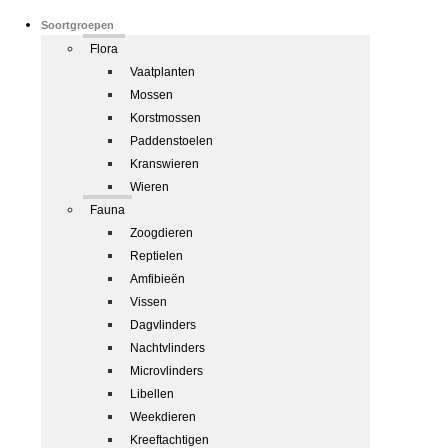
Soortgroepen
Flora
Vaatplanten
Mossen
Korstmossen
Paddenstoelen
Kranswieren
Wieren
Fauna
Zoogdieren
Reptielen
Amfibieën
Vissen
Dagvlinders
Nachtvlinders
Microvlinders
Libellen
Weekdieren
Kreeftachtigen