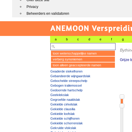
Over deze site
Privacy
Beheerders en validatoren
ANEMOON Verspreidin
a
b
c
d
e
f
g
Bythin
toon wetenschappelijke namen
verberg synoniemen
Grijze 
toon alleen geaccepteerde namen
Geaderde stekelhoren
Gebandeerde wijngaardslak
Gebochelde streepschelp
Gebogen traliemossel
Gedoornde hartschelp
Geelvlekslak
Gegroefde naaldslak
Gekielde cirkelslak
Gekielde clausilia
Gekielde loofslak
Gekielde schijfhoren
Gekielde schorrenslak
Gekrulde vlokslak