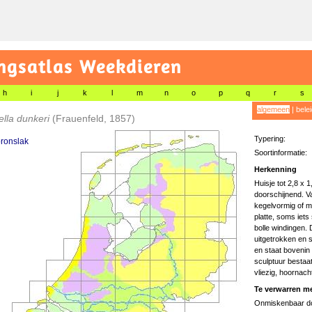
gsatlas Weekdieren
h
i
j
k
l
m
n
o
p
q
r
s
algemeen
|
bele
ella dunkeri
(Frauenfeld, 1857)
Typering:
bronslak
Soortinformatie:
Herkenning
Huisje tot 2,8 x 
doorschijnend. V
kegelvormig of m
platte, soms iets
bolle windingen. 
uitgetrokken en 
en staat bovenin
sculptuur bestaat
vliezig, hoornacht
Te verwarren me
Onmiskenbaar do