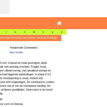
t
u
v
w
x
y
z
id en bescherming
|
taxonomie
|
trend en fenologie
Huisjesslak (Zoetwater)
lees verder
1,5 mm. Grijswit tot zwak groengeel, deels
aak met aanslag overdekt. Fragiel, hoog-
eer cilindervormig, met opvallend stompe en
 scheef liggende topwindingen. In totaal 3-3,5
De mondopening is ovaal, onderin iets
soms licht omgeslagen. De mondrand is continu
 soms wat af van de voorlaatste winding. De
 uit fijnere groeilijntjes. Operculum in de mond
ig.
t:
or vorm en biotoop.