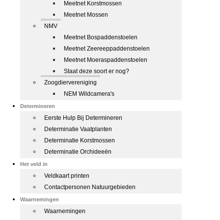
Meetnet Korstmossen
Meetnet Mossen
NMV
Meetnet Bospaddenstoelen
Meetnet Zeereeppaddenstoelen
Meetnet Moeraspaddenstoelen
Staat deze soort er nog?
Zoogdiervereniging
NEM Wildcamera's
Determineren
Eerste Hulp Bij Determineren
Determinatie Vaatplanten
Determinatie Korstmossen
Determinatie Orchideeën
Het veld in
Veldkaart printen
Contactpersonen Natuurgebieden
Waarnemingen
Waarnemingen