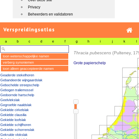
Over deze site
Privacy
Beheerders en validatoren
Verspreidingsatlas
a
b
c
d
e
f
g
h
i
j
k
l
Thracia pubescens
(Pulteney, 17
toon wetenschappelijke namen
verberg synoniemen
Grote papierschelp
toon alleen geaccepteerde namen
Geaderde stekelhoren
Gebandeerde wijngaardslak
Gebochelde streepschelp
Gebogen traliemossel
Gedoornde hartschelp
Geelvlekslak
Gegroefde naaldslak
Gekielde cirkelslak
Gekielde clausilia
Gekielde loofslak
Gekielde schijfhoren
Gekielde schorrenslak
Gekrulde vlokslak