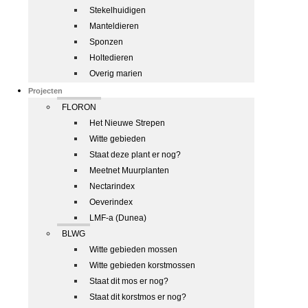
Stekelhuidigen
Manteldieren
Sponzen
Holtedieren
Overig marien
Projecten
FLORON
Het Nieuwe Strepen
Witte gebieden
Staat deze plant er nog?
Meetnet Muurplanten
Nectarindex
Oeverindex
LMF-a (Dunea)
BLWG
Witte gebieden mossen
Witte gebieden korstmossen
Staat dit mos er nog?
Staat dit korstmos er nog?