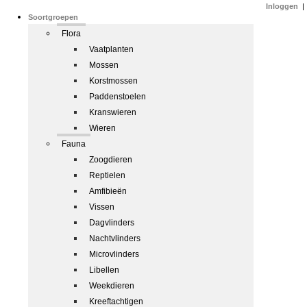
Inloggen
|
Soortgroepen
Flora
Vaatplanten
Mossen
Korstmossen
Paddenstoelen
Kranswieren
Wieren
Fauna
Zoogdieren
Reptielen
Amfibieën
Vissen
Dagvlinders
Nachtvlinders
Microvlinders
Libellen
Weekdieren
Kreeftachtigen