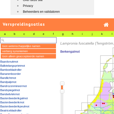
Over deze site
Privacy
Beheerders en validatoren
Verspreidingsatlas
a
b
c
d
e
f
g
h
i
j
k
l
Lampronia fuscatella
(Tengström
toon wetenschappelijke namen
verberg synoniemen
Berkengalmot
toon alleen geaccepteerde namen
Baardsnuitmot
Ballotelangsprietmot
Bamboebladroller
Bananenboorder
Bandlichtmot
Bandpalpmot
Bandrozenmineermot
Bandspiegelmot
Bandwitvlekmot
Basterdwederikgalmot
Basterdwederikmot
Basterdwederikpeulmot
Beatricebladroller