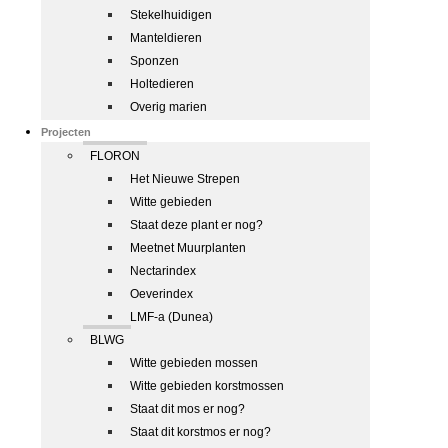
Stekelhuidigen
Manteldieren
Sponzen
Holtedieren
Overig marien
Projecten
FLORON
Het Nieuwe Strepen
Witte gebieden
Staat deze plant er nog?
Meetnet Muurplanten
Nectarindex
Oeverindex
LMF-a (Dunea)
BLWG
Witte gebieden mossen
Witte gebieden korstmossen
Staat dit mos er nog?
Staat dit korstmos er nog?