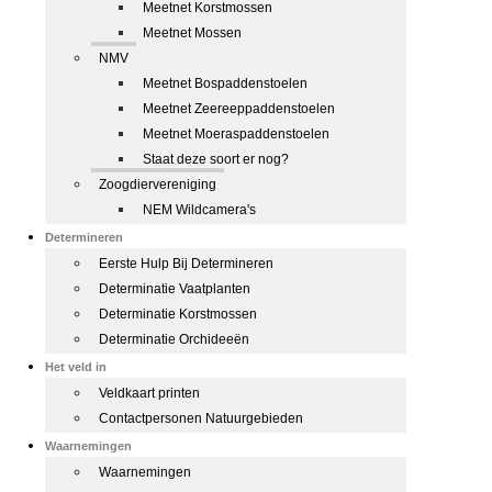
Meetnet Korstmossen
Meetnet Mossen
NMV
Meetnet Bospaddenstoelen
Meetnet Zeereeppaddenstoelen
Meetnet Moeraspaddenstoelen
Staat deze soort er nog?
Zoogdiervereniging
NEM Wildcamera's
Determineren
Eerste Hulp Bij Determineren
Determinatie Vaatplanten
Determinatie Korstmossen
Determinatie Orchideeën
Het veld in
Veldkaart printen
Contactpersonen Natuurgebieden
Waarnemingen
Waarnemingen