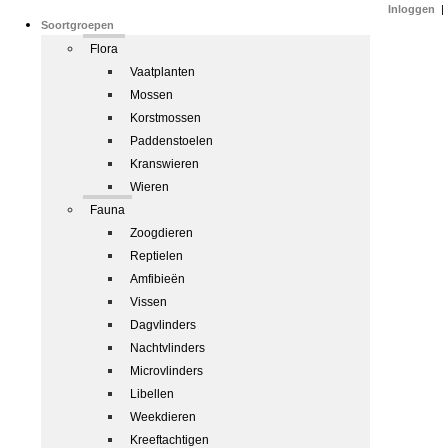
Inloggen
|
Soortgroepen
Flora
Vaatplanten
Mossen
Korstmossen
Paddenstoelen
Kranswieren
Wieren
Fauna
Zoogdieren
Reptielen
Amfibieën
Vissen
Dagvlinders
Nachtvlinders
Microvlinders
Libellen
Weekdieren
Kreeftachtigen