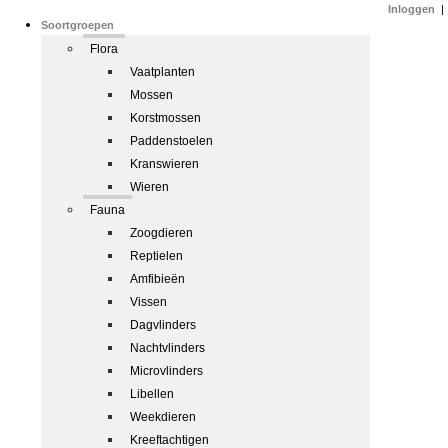
Inloggen
|
Soortgroepen
Flora
Vaatplanten
Mossen
Korstmossen
Paddenstoelen
Kranswieren
Wieren
Fauna
Zoogdieren
Reptielen
Amfibieën
Vissen
Dagvlinders
Nachtvlinders
Microvlinders
Libellen
Weekdieren
Kreeftachtigen