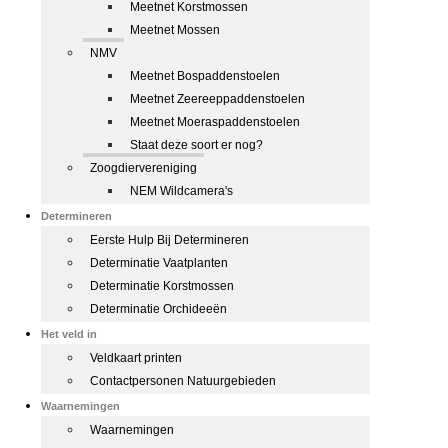
Meetnet Korstmossen
Meetnet Mossen
NMV
Meetnet Bospaddenstoelen
Meetnet Zeereeppaddenstoelen
Meetnet Moeraspaddenstoelen
Staat deze soort er nog?
Zoogdiervereniging
NEM Wildcamera's
Determineren
Eerste Hulp Bij Determineren
Determinatie Vaatplanten
Determinatie Korstmossen
Determinatie Orchideeën
Het veld in
Veldkaart printen
Contactpersonen Natuurgebieden
Waarnemingen
Waarnemingen