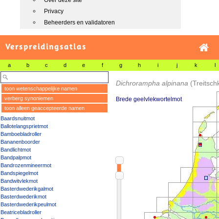
Over deze site
Privacy
Beheerders en validatoren
Verspreidingsatlas
a
b
c
d
e
f
g
h
i
j
k
l
Dichrorampha alpinana
(Treitsch
toon wetenschappelijke namen
verberg synoniemen
Brede geelvlekwortelmot
toon alleen geaccepteerde namen
Baardsnuitmot
Ballotelangsprietmot
Bamboebladroller
Bananenboorder
Bandlichtmot
Bandpalpmot
Bandrozenmineermot
Bandspiegelmot
Bandwitvlekmot
Basterdwederikgalmot
Basterdwederikmot
Basterdwederikpeulmot
Beatricebladroller