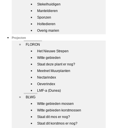
Stekelhuidigen
Manteldieren
Sponzen
Holtedieren
Overig marien
Projecten
FLORON
Het Nieuwe Strepen
Witte gebieden
Staat deze plant er nog?
Meetnet Muurplanten
Nectarindex
Oeverindex
LMF-a (Dunea)
BLWG
Witte gebieden mossen
Witte gebieden korstmossen
Staat dit mos er nog?
Staat dit korstmos er nog?