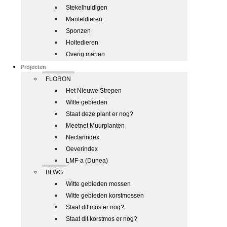
Stekelhuidigen
Manteldieren
Sponzen
Holtedieren
Overig marien
Projecten
FLORON
Het Nieuwe Strepen
Witte gebieden
Staat deze plant er nog?
Meetnet Muurplanten
Nectarindex
Oeverindex
LMF-a (Dunea)
BLWG
Witte gebieden mossen
Witte gebieden korstmossen
Staat dit mos er nog?
Staat dit korstmos er nog?