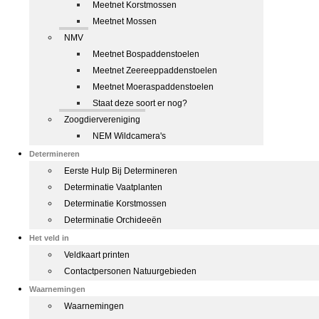
Meetnet Korstmossen
Meetnet Mossen
NMV
Meetnet Bospaddenstoelen
Meetnet Zeereeppaddenstoelen
Meetnet Moeraspaddenstoelen
Staat deze soort er nog?
Zoogdiervereniging
NEM Wildcamera's
Determineren
Eerste Hulp Bij Determineren
Determinatie Vaatplanten
Determinatie Korstmossen
Determinatie Orchideeën
Het veld in
Veldkaart printen
Contactpersonen Natuurgebieden
Waarnemingen
Waarnemingen