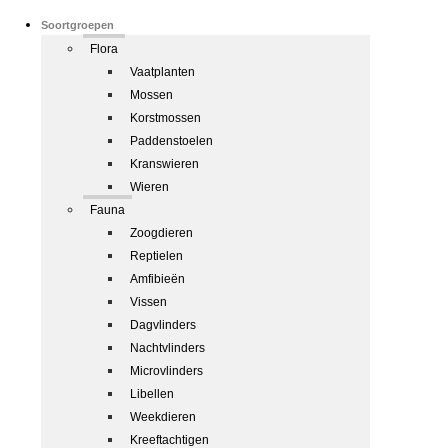
Soortgroepen
Flora
Vaatplanten
Mossen
Korstmossen
Paddenstoelen
Kranswieren
Wieren
Fauna
Zoogdieren
Reptielen
Amfibieën
Vissen
Dagvlinders
Nachtvlinders
Microvlinders
Libellen
Weekdieren
Kreeftachtigen