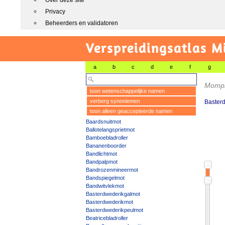
Over deze site
Privacy
Beheerders en validatoren
Verspreidingsatlas M
a
b
c
d
e
f
g
Momph
toon wetenschappelijke namen
verberg synoniemen
Baster
toon alleen geaccepteerde namen
Baardsnuitmot
Ballotelangsprietmot
Bamboebladroller
Bananenboorder
Bandlichtmot
Bandpalpmot
Bandrozenmineermot
Bandspiegelmot
Bandwitvlekmot
Basterdwederikgalmot
Basterdwederikmot
Basterdwederikpeulmot
Beatricebladroller