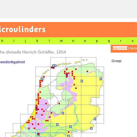
icrovlinders
h
i
j
k
l
m
n
o
p
q
r
s
algemeen
|
taxo
a divisella
Herrich-Schäffer, 1854
Groep:
dwederikgalmot