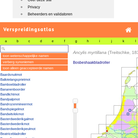
Over deze site
Privacy
Beheerders en validatoren
Verspreidingsatlas
a
b
c
d
e
f
g
h
i
j
k
l
Ancylis myrtillana
(Treitschke, 18
toon wetenschappelijke namen
verberg synoniemen
Bosbeshaakbladroller
toon alleen geaccepteerde namen
Baardsnuitmot
Ballotelangsprietmot
Bamboebladroller
Bananenboorder
Bandlichtmot
Bandpalpmot
Bandrozenmineermot
Bandspiegelmot
Bandwitvlekmot
Basterdwederikgalmot
Basterdwederikmot
Basterdwederikpeulmot
Beatricebladroller