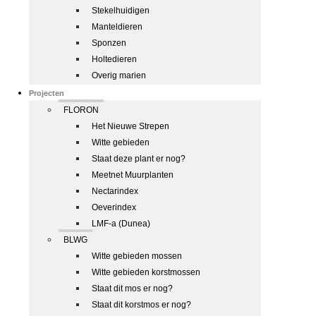
Stekelhuidigen
Manteldieren
Sponzen
Holtedieren
Overig marien
Projecten
FLORON
Het Nieuwe Strepen
Witte gebieden
Staat deze plant er nog?
Meetnet Muurplanten
Nectarindex
Oeverindex
LMF-a (Dunea)
BLWG
Witte gebieden mossen
Witte gebieden korstmossen
Staat dit mos er nog?
Staat dit korstmos er nog?