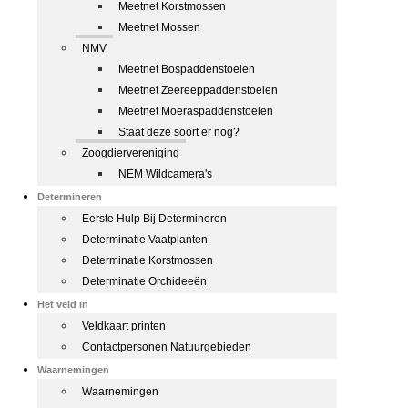
Meetnet Korstmossen
Meetnet Mossen
NMV
Meetnet Bospaddenstoelen
Meetnet Zeereeppaddenstoelen
Meetnet Moeraspaddenstoelen
Staat deze soort er nog?
Zoogdiervereniging
NEM Wildcamera's
Determineren
Eerste Hulp Bij Determineren
Determinatie Vaatplanten
Determinatie Korstmossen
Determinatie Orchideeën
Het veld in
Veldkaart printen
Contactpersonen Natuurgebieden
Waarnemingen
Waarnemingen