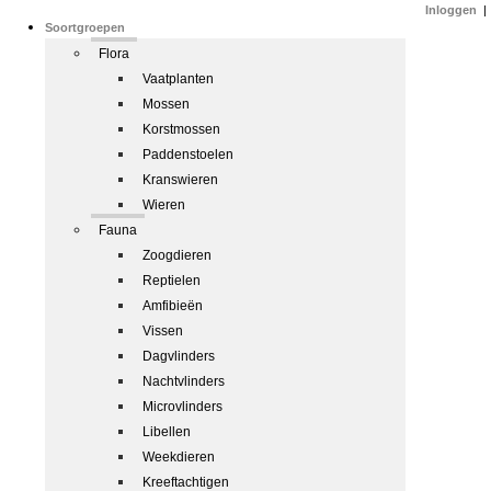
Inloggen
|
Soortgroepen
Flora
Vaatplanten
Mossen
Korstmossen
Paddenstoelen
Kranswieren
Wieren
Fauna
Zoogdieren
Reptielen
Amfibieën
Vissen
Dagvlinders
Nachtvlinders
Microvlinders
Libellen
Weekdieren
Kreeftachtigen