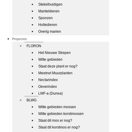
Stekelhuidigen
Manteldieren
Sponzen
Holtedieren
Overig marien
Projecten
FLORON
Het Nieuwe Strepen
Witte gebieden
Staat deze plant er nog?
Meetnet Muurplanten
Nectarindex
Oeverindex
LMF-a (Dunea)
BLWG
Witte gebieden mossen
Witte gebieden korstmossen
Staat dit mos er nog?
Staat dit korstmos er nog?