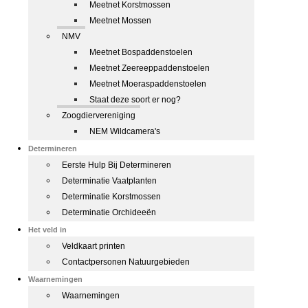
Meetnet Korstmossen
Meetnet Mossen
NMV
Meetnet Bospaddenstoelen
Meetnet Zeereeppaddenstoelen
Meetnet Moeraspaddenstoelen
Staat deze soort er nog?
Zoogdiervereniging
NEM Wildcamera's
Determineren
Eerste Hulp Bij Determineren
Determinatie Vaatplanten
Determinatie Korstmossen
Determinatie Orchideeën
Het veld in
Veldkaart printen
Contactpersonen Natuurgebieden
Waarnemingen
Waarnemingen