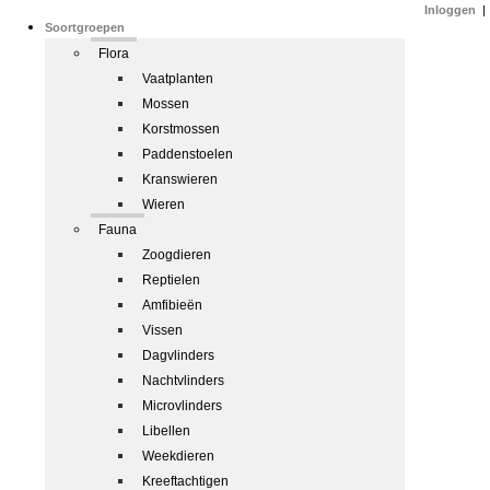
Inloggen
|
Soortgroepen
Flora
Vaatplanten
Mossen
Korstmossen
Paddenstoelen
Kranswieren
Wieren
Fauna
Zoogdieren
Reptielen
Amfibieën
Vissen
Dagvlinders
Nachtvlinders
Microvlinders
Libellen
Weekdieren
Kreeftachtigen