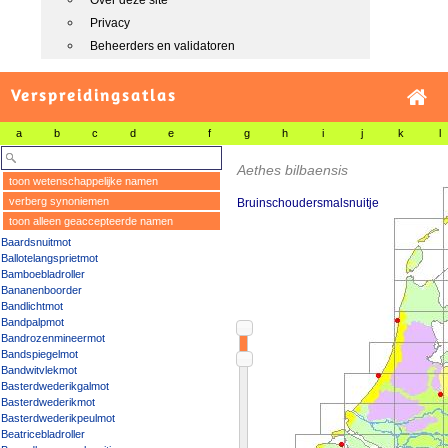
Over deze site
Privacy
Beheerders en validatoren
Verspreidingsatlas
a
b
c
d
e
f
g
h
i
j
k
l
Aethes bilbaensis
toon wetenschappelijke namen
verberg synoniemen
Bruinschoudersmalsnuitje
toon alleen geaccepteerde namen
Baardsnuitmot
Ballotelangsprietmot
Bamboebladroller
Bananenboorder
Bandlichtmot
Bandpalpmot
Bandrozenmineermot
Bandspiegelmot
Bandwitvlekmot
Basterdwederikgalmot
Basterdwederikmot
Basterdwederikpeulmot
Beatricebladroller