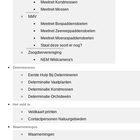
Meetnet Korstmossen
Meetnet Mossen
NMV
Meetnet Bospaddenstoelen
Meetnet Zeereeppaddenstoelen
Meetnet Moeraspaddenstoelen
Staat deze soort er nog?
Zoogdiervereniging
NEM Wildcamera's
Determineren
Eerste Hulp Bij Determineren
Determinatie Vaatplanten
Determinatie Korstmossen
Determinatie Orchideeën
Het veld in
Veldkaart printen
Contactpersonen Natuurgebieden
Waarnemingen
Waarnemingen