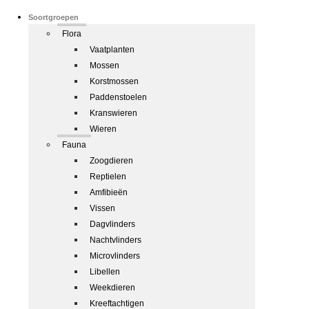
Soortgroepen
Flora
Vaatplanten
Mossen
Korstmossen
Paddenstoelen
Kranswieren
Wieren
Fauna
Zoogdieren
Reptielen
Amfibieën
Vissen
Dagvlinders
Nachtvlinders
Microvlinders
Libellen
Weekdieren
Kreeftachtigen