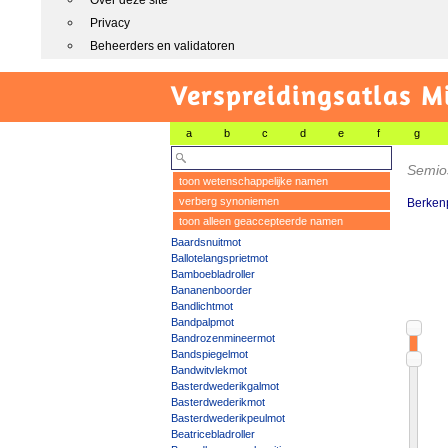
Over deze site
Privacy
Beheerders en validatoren
Verspreidingsatlas M
a
b
c
d
e
f
g
Semios
toon wetenschappelijke namen
verberg synoniemen
Berkenpl
toon alleen geaccepteerde namen
Baardsnuitmot
Ballotelangsprietmot
Bamboebladroller
Bananenboorder
Bandlichtmot
Bandpalpmot
Bandrozenmineermot
Bandspiegelmot
Bandwitvlekmot
Basterdwederikgalmot
Basterdwederikmot
Basterdwederikpeulmot
Beatricebladroller