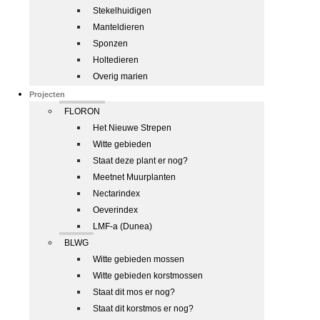
Stekelhuidigen
Manteldieren
Sponzen
Holtedieren
Overig marien
Projecten
FLORON
Het Nieuwe Strepen
Witte gebieden
Staat deze plant er nog?
Meetnet Muurplanten
Nectarindex
Oeverindex
LMF-a (Dunea)
BLWG
Witte gebieden mossen
Witte gebieden korstmossen
Staat dit mos er nog?
Staat dit korstmos er nog?