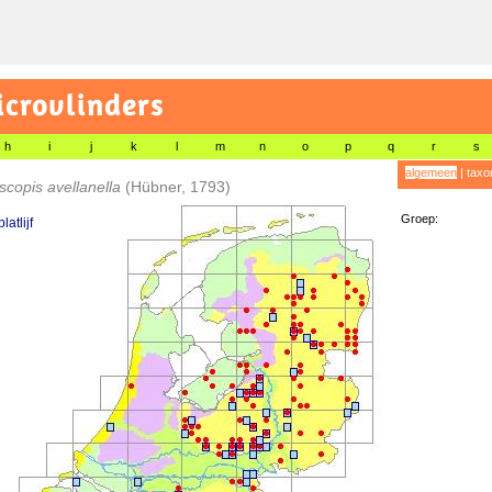
icrovlinders
h
i
j
k
l
m
n
o
p
q
r
s
algemeen
|
taxo
copis avellanella
(Hübner, 1793)
Groep:
atlijf