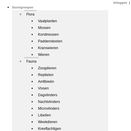
Inloggen
|
Soortgroepen
Flora
Vaatplanten
Mossen
Korstmossen
Paddenstoelen
Kranswieren
Wieren
Fauna
Zoogdieren
Reptielen
Amfibieën
Vissen
Dagvlinders
Nachtvlinders
Microvlinders
Libellen
Weekdieren
Kreeftachtigen