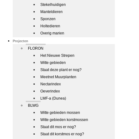
Stekelhuidigen
Manteldieren
Sponzen
Holtedieren
Overig marien
Projecten
FLORON
Het Nieuwe Strepen
Witte gebieden
Staat deze plant er nog?
Meetnet Muurplanten
Nectarindex
Oeverindex
LMF-a (Dunea)
BLWG
Witte gebieden mossen
Witte gebieden korstmossen
Staat dit mos er nog?
Staat dit korstmos er nog?