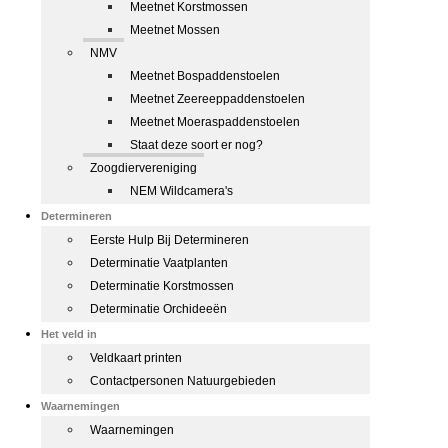
Meetnet Korstmossen
Meetnet Mossen
NMV
Meetnet Bospaddenstoelen
Meetnet Zeereeppaddenstoelen
Meetnet Moeraspaddenstoelen
Staat deze soort er nog?
Zoogdiervereniging
NEM Wildcamera's
Determineren
Eerste Hulp Bij Determineren
Determinatie Vaatplanten
Determinatie Korstmossen
Determinatie Orchideeën
Het veld in
Veldkaart printen
Contactpersonen Natuurgebieden
Waarnemingen
Waarnemingen