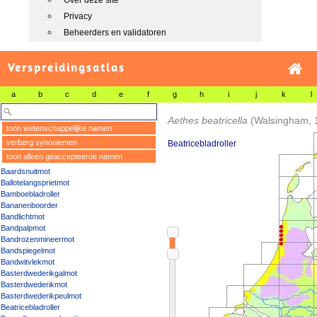
Over deze site
Privacy
Beheerders en validatoren
Verspreidingsatlas
a
b
c
d
e
f
g
h
i
j
k
l
Aethes beatricella
(Walsingham, 
toon wetenschappelijke namen
verberg synoniemen
Beatricebladroller
toon alleen geaccepteerde namen
Baardsnuitmot
Ballotelangsprietmot
Bamboebladroller
Bananenboorder
Bandlichtmot
Bandpalpmot
Bandrozenmineermot
Bandspiegelmot
Bandwitvlekmot
Basterdwederikgalmot
Basterdwederikmot
Basterdwederikpeulmot
Beatricebladroller