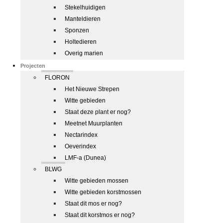
Stekelhuidigen
Manteldieren
Sponzen
Holtedieren
Overig marien
Projecten
FLORON
Het Nieuwe Strepen
Witte gebieden
Staat deze plant er nog?
Meetnet Muurplanten
Nectarindex
Oeverindex
LMF-a (Dunea)
BLWG
Witte gebieden mossen
Witte gebieden korstmossen
Staat dit mos er nog?
Staat dit korstmos er nog?