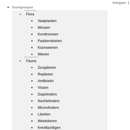
Inloggen
|
Soortgroepen
Flora
Vaatplanten
Mossen
Korstmossen
Paddenstoelen
Kranswieren
Wieren
Fauna
Zoogdieren
Reptielen
Amfibieën
Vissen
Dagvlinders
Nachtvlinders
Microvlinders
Libellen
Weekdieren
Kreeftachtigen