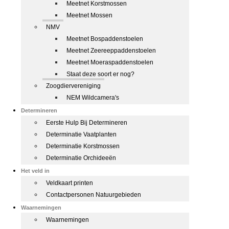
Meetnet Korstmossen
Meetnet Mossen
NMV
Meetnet Bospaddenstoelen
Meetnet Zeereeppaddenstoelen
Meetnet Moeraspaddenstoelen
Staat deze soort er nog?
Zoogdiervereniging
NEM Wildcamera's
Determineren
Eerste Hulp Bij Determineren
Determinatie Vaatplanten
Determinatie Korstmossen
Determinatie Orchideeën
Het veld in
Veldkaart printen
Contactpersonen Natuurgebieden
Waarnemingen
Waarnemingen