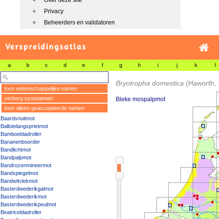
Over deze site
Privacy
Beheerders en validatoren
Verspreidingsatlas
a
b
c
d
e
f
g
h
i
j
k
l
Bryotropha domestica
(Haworth,
toon wetenschappelijke namen
verberg synoniemen
Bleke mospalpmot
toon alleen geaccepteerde namen
Baardsnuitmot
Ballotelangsprietmot
Bamboebladroller
Bananenboorder
Bandlichtmot
Bandpalpmot
Bandrozenmineermot
Bandspiegelmot
Bandwitvlekmot
Basterdwederikgalmot
Basterdwederikmot
Basterdwederikpeulmot
Beatricebladroller