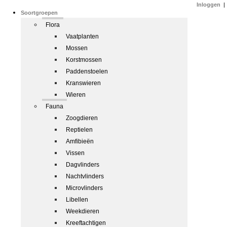
Inloggen
|
Soortgroepen
Flora
Vaatplanten
Mossen
Korstmossen
Paddenstoelen
Kranswieren
Wieren
Fauna
Zoogdieren
Reptielen
Amfibieën
Vissen
Dagvlinders
Nachtvlinders
Microvlinders
Libellen
Weekdieren
Kreeftachtigen