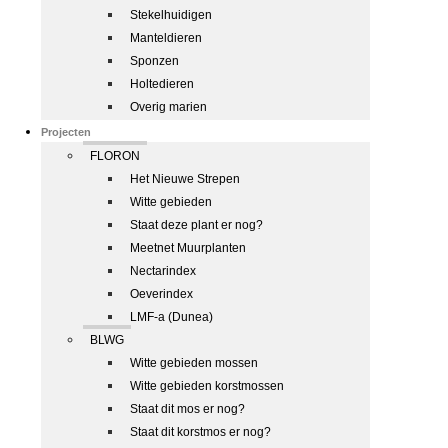
Stekelhuidigen
Manteldieren
Sponzen
Holtedieren
Overig marien
Projecten
FLORON
Het Nieuwe Strepen
Witte gebieden
Staat deze plant er nog?
Meetnet Muurplanten
Nectarindex
Oeverindex
LMF-a (Dunea)
BLWG
Witte gebieden mossen
Witte gebieden korstmossen
Staat dit mos er nog?
Staat dit korstmos er nog?