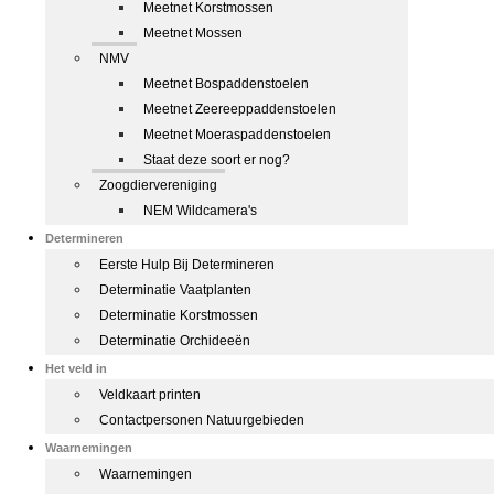
Meetnet Korstmossen
Meetnet Mossen
NMV
Meetnet Bospaddenstoelen
Meetnet Zeereeppaddenstoelen
Meetnet Moeraspaddenstoelen
Staat deze soort er nog?
Zoogdiervereniging
NEM Wildcamera's
Determineren
Eerste Hulp Bij Determineren
Determinatie Vaatplanten
Determinatie Korstmossen
Determinatie Orchideeën
Het veld in
Veldkaart printen
Contactpersonen Natuurgebieden
Waarnemingen
Waarnemingen