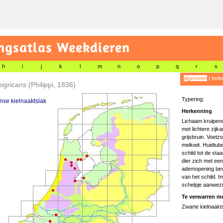
gsatlas Weekdieren
h
i
j
k
l
m
n
o
p
q
r
s
algemeen
|
bele
nigricans
(Philippi, 1836)
Typering:
anse kielnaaktslak
Herkenning
Lichaam kruipend
met lichtere zijk
grijsbruin. Voetzo
melkwit. Huidtube
schild tot de staa
dier zich met ee
ademopening bevi
van het schild. I
schelpje aanwezi
Te verwarren me
Zwarte kielnaakt