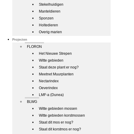
Stekelhuidigen
Manteldieren
Sponzen
Holtedieren
Overig marien
Projecten
FLORON
Het Nieuwe Strepen
Witte gebieden
Staat deze plant er nog?
Meetnet Muurplanten
Nectarindex
Oeverindex
LMF-a (Dunea)
BLWG
Witte gebieden mossen
Witte gebieden korstmossen
Staat dit mos er nog?
Staat dit korstmos er nog?