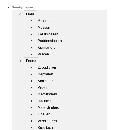
Soortgroepen
Flora
Vaatplanten
Mossen
Korstmossen
Paddenstoelen
Kranswieren
Wieren
Fauna
Zoogdieren
Reptielen
Amfibieën
Vissen
Dagvlinders
Nachtvlinders
Microvlinders
Libellen
Weekdieren
Kreeftachtigen