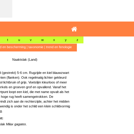
t
u
v
w
x
y
z
id en bescherming
|
taxonomie
|
trend en fenologie
Naaktslak (Land)
 (gestrekt) 5-6 cm. Rugzijde en kiel blauwzwart
anten (flanken). Ook regelmatig lichter gekleurd
ol lichtbruin of grijs. Voetslijm kleurloos of meer
rkels en groeven grof en opvallend. Vanaf het
rtpunt loopt een kiel, die met name opvalt als het
n hoge rug heeft samengetrokken. De
ndt zich aan de rechterzijde, achter het midden
nwendig is onder het schild een klein schildvormig
g.
t:
slak
Milax gagates
.