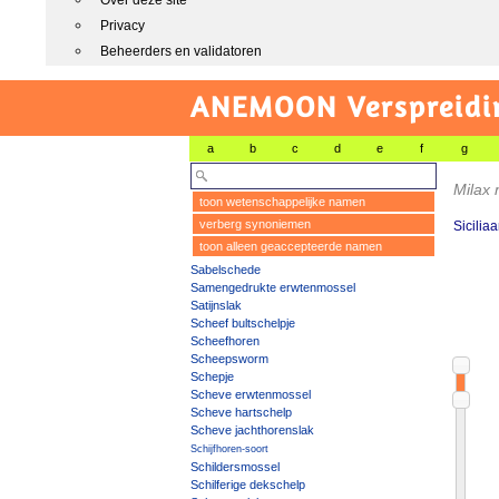
Over deze site
Privacy
Beheerders en validatoren
ANEMOON Verspreidin
a
b
c
d
e
f
g
Milax 
toon wetenschappelijke namen
verberg synoniemen
Sicilia
toon alleen geaccepteerde namen
Sabelschede
Samengedrukte erwtenmossel
Satijnslak
Scheef bultschelpje
Scheefhoren
Scheepsworm
Schepje
Scheve erwtenmossel
Scheve hartschelp
Scheve jachthorenslak
Schijfhoren-soort
Schildersmossel
Schilferige dekschelp