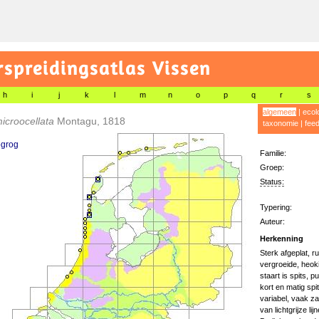
preidingsatlas Vissen
h
i
j
k
l
m
n
o
p
q
r
s
algemeen
|
ecol
icroocellata
Montagu, 1818
taxonomie
|
fee
ogrog
Familie:
Groep:
Status:
Typering:
Auteur:
Herkenning
Sterk afgeplat, r
vergroeide, heok
staart is spits, p
kort en matig sp
variabel, vaak z
van lichtgrijze l