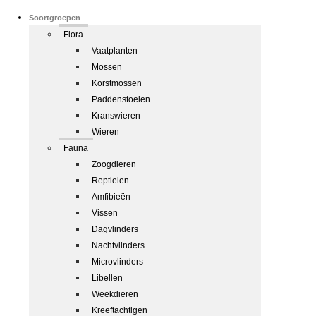
Soortgroepen
Flora
Vaatplanten
Mossen
Korstmossen
Paddenstoelen
Kranswieren
Wieren
Fauna
Zoogdieren
Reptielen
Amfibieën
Vissen
Dagvlinders
Nachtvlinders
Microvlinders
Libellen
Weekdieren
Kreeftachtigen