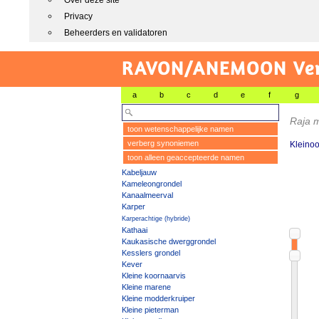
Over deze site
Privacy
Beheerders en validatoren
RAVON/ANEMOON Vers
a
b
c
d
e
f
g
Raja m
toon wetenschappelijke namen
verberg synoniemen
Kleino
toon alleen geaccepteerde namen
Kabeljauw
Kameleongrondel
Kanaalmeerval
Karper
Karperachtige (hybride)
Kathaai
Kaukasische dwerggrondel
Kesslers grondel
Kever
Kleine koornaarvis
Kleine marene
Kleine modderkruiper
Kleine pieterman