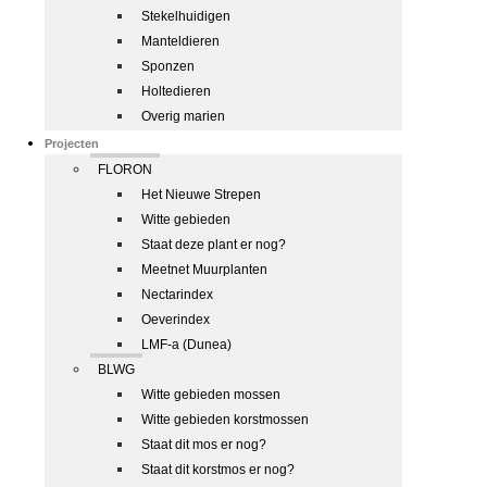
Stekelhuidigen
Manteldieren
Sponzen
Holtedieren
Overig marien
Projecten
FLORON
Het Nieuwe Strepen
Witte gebieden
Staat deze plant er nog?
Meetnet Muurplanten
Nectarindex
Oeverindex
LMF-a (Dunea)
BLWG
Witte gebieden mossen
Witte gebieden korstmossen
Staat dit mos er nog?
Staat dit korstmos er nog?