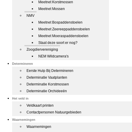
Meetnet Korstmossen
Meetnet Mossen
NMV
Meetnet Bospaddenstoelen
Meetnet Zeereeppaddenstoelen
Meetnet Moeraspaddenstoelen
Staat deze soort er nog?
Zoogdiervereniging
NEM Wildcamera's
Determineren
Eerste Hulp Bij Determineren
Determinatie Vaatplanten
Determinatie Korstmossen
Determinatie Orchideeën
Het veld in
Veldkaart printen
Contactpersonen Natuurgebieden
Waarnemingen
Waarnemingen