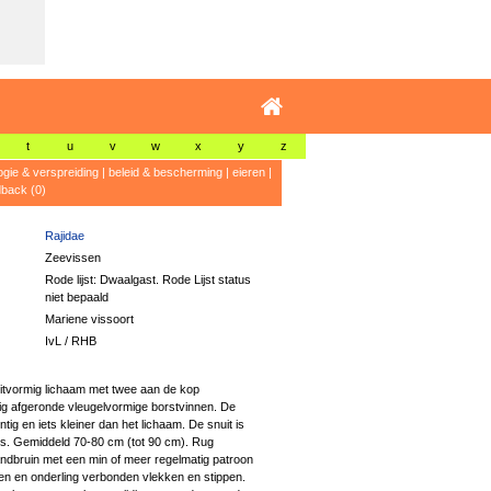
t
u
v
w
x
y
z
ogie & verspreiding
|
beleid & bescherming
|
eieren
|
dback (0)
Rajidae
Zeevissen
Rode lijst: Dwaalgast. Rode Lijst status
niet bepaald
Mariene vissoort
IvL / RHB
uitvormig lichaam met twee aan de kop
ig afgeronde vleugelvormige borstvinnen. De
untig en iets kleiner dan het lichaam. De snuit is
its. Gemiddeld 70-80 cm (tot 90 cm). Rug
andbruin met een min of meer regelmatig patroon
ijnen en onderling verbonden vlekken en stippen.