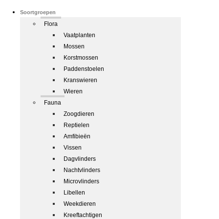
Soortgroepen
Flora
Vaatplanten
Mossen
Korstmossen
Paddenstoelen
Kranswieren
Wieren
Fauna
Zoogdieren
Reptielen
Amfibieën
Vissen
Dagvlinders
Nachtvlinders
Microvlinders
Libellen
Weekdieren
Kreeftachtigen