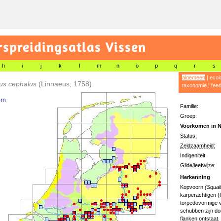
preidingsatlas Vissen
h
i
j
k
l
m
n
o
p
q
r
s
algemeen
|
ecol
ius cephalus
(Linnaeus, 1758)
taxonomie
|
fee
rn
Familie:
Groep:
Voorkomen in N
Status:
Zeldzaamheid:
Indigeniteit:
Gilde/leefwijze:
Herkenning
Kopvoorn
(Squal
karperachtigen (
torpedovormige v
schubben zijn do
flanken ontstaat.