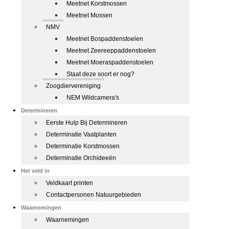
Meetnet Korstmossen
Meetnet Mossen
NMV
Meetnet Bospaddenstoelen
Meetnet Zeereeppaddenstoelen
Meetnet Moeraspaddenstoelen
Staat deze soort er nog?
Zoogdiervereniging
NEM Wildcamera's
Determineren
Eerste Hulp Bij Determineren
Determinatie Vaatplanten
Determinatie Korstmossen
Determinatie Orchideeën
Het veld in
Veldkaart printen
Contactpersonen Natuurgebieden
Waarnemingen
Waarnemingen