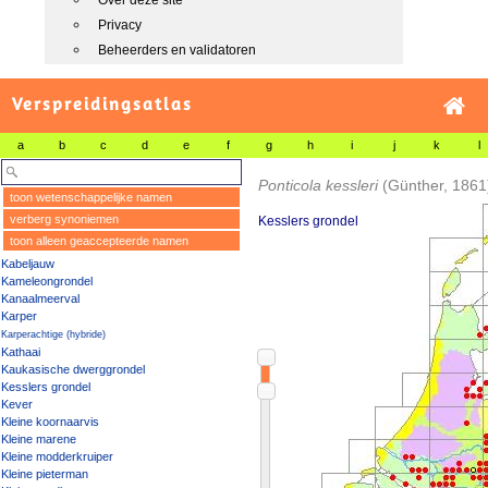
Over deze site
Privacy
Beheerders en validatoren
Verspreidingsatlas
a
b
c
d
e
f
g
h
i
j
k
l
Ponticola kessleri
(Günther, 1861
toon wetenschappelijke namen
verberg synoniemen
Kesslers grondel
toon alleen geaccepteerde namen
Kabeljauw
Kameleongrondel
Kanaalmeerval
Karper
Karperachtige (hybride)
Kathaai
Kaukasische dwerggrondel
Kesslers grondel
Kever
Kleine koornaarvis
Kleine marene
Kleine modderkruiper
Kleine pieterman