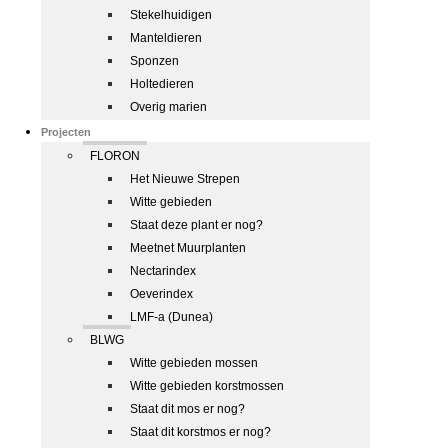
Stekelhuidigen
Manteldieren
Sponzen
Holtedieren
Overig marien
Projecten
FLORON
Het Nieuwe Strepen
Witte gebieden
Staat deze plant er nog?
Meetnet Muurplanten
Nectarindex
Oeverindex
LMF-a (Dunea)
BLWG
Witte gebieden mossen
Witte gebieden korstmossen
Staat dit mos er nog?
Staat dit korstmos er nog?