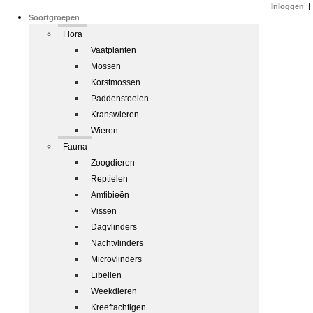
Inloggen
|
Soortgroepen
Flora
Vaatplanten
Mossen
Korstmossen
Paddenstoelen
Kranswieren
Wieren
Fauna
Zoogdieren
Reptielen
Amfibieën
Vissen
Dagvlinders
Nachtvlinders
Microvlinders
Libellen
Weekdieren
Kreeftachtigen