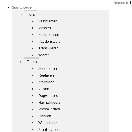
Inloggen
|
Soortgroepen
Flora
Vaatplanten
Mossen
Korstmossen
Paddenstoelen
Kranswieren
Wieren
Fauna
Zoogdieren
Reptielen
Amfibieën
Vissen
Dagvlinders
Nachtvlinders
Microvlinders
Libellen
Weekdieren
Kreeftachtigen