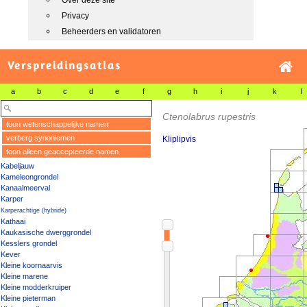
Over deze site
Privacy
Beheerders en validatoren
Verspreidingsatlas
a
b
c
d
e
f
g
h
i
j
k
l
Ctenolabrus rupestris
toon wetenschappelijke namen
verberg synoniemen
Kliplipvis
toon alleen geaccepteerde namen
Kabeljauw
Kameleongrondel
Kanaalmeerval
Karper
Karperachtige (hybride)
Kathaai
Kaukasische dwerggrondel
Kesslers grondel
Kever
Kleine koornaarvis
Kleine marene
Kleine modderkruiper
Kleine pieterman