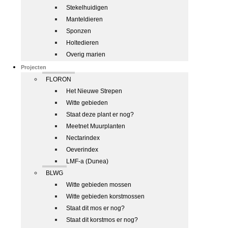
Stekelhuidigen
Manteldieren
Sponzen
Holtedieren
Overig marien
Projecten
FLORON
Het Nieuwe Strepen
Witte gebieden
Staat deze plant er nog?
Meetnet Muurplanten
Nectarindex
Oeverindex
LMF-a (Dunea)
BLWG
Witte gebieden mossen
Witte gebieden korstmossen
Staat dit mos er nog?
Staat dit korstmos er nog?