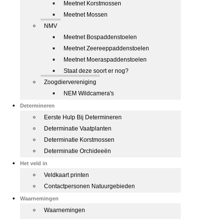
Meetnet Korstmossen
Meetnet Mossen
NMV
Meetnet Bospaddenstoelen
Meetnet Zeereeppaddenstoelen
Meetnet Moeraspaddenstoelen
Staat deze soort er nog?
Zoogdiervereniging
NEM Wildcamera's
Determineren
Eerste Hulp Bij Determineren
Determinatie Vaatplanten
Determinatie Korstmossen
Determinatie Orchideeën
Het veld in
Veldkaart printen
Contactpersonen Natuurgebieden
Waarnemingen
Waarnemingen