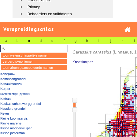
Over deze site
Privacy
Beheerders en validatoren
Verspreidingsatlas
a
b
c
d
e
f
g
h
i
j
k
l
Carassius carassius
(Linnaeus, 
toon wetenschappelijke namen
verberg synoniemen
Kroeskarper
toon alleen geaccepteerde namen
Kabeljauw
Kameleongrondel
Kanaalmeerval
Karper
Karperachtige (hybride)
Kathaai
Kaukasische dwerggrondel
Kesslers grondel
Kever
Kleine koornaarvis
Kleine marene
Kleine modderkruiper
Kleine pieterman