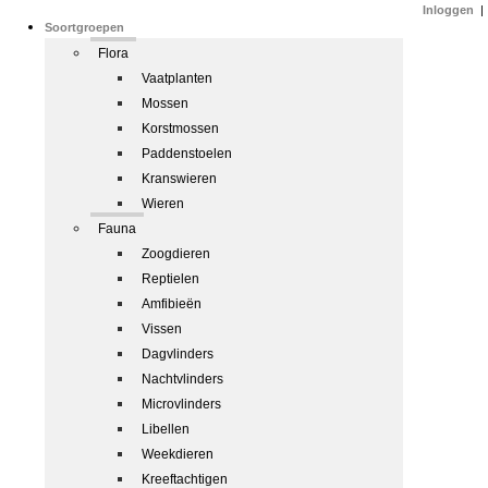
Inloggen
|
Soortgroepen
Flora
Vaatplanten
Mossen
Korstmossen
Paddenstoelen
Kranswieren
Wieren
Fauna
Zoogdieren
Reptielen
Amfibieën
Vissen
Dagvlinders
Nachtvlinders
Microvlinders
Libellen
Weekdieren
Kreeftachtigen