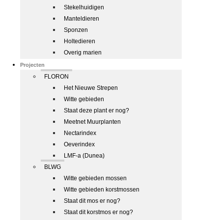
Stekelhuidigen
Manteldieren
Sponzen
Holtedieren
Overig marien
Projecten
FLORON
Het Nieuwe Strepen
Witte gebieden
Staat deze plant er nog?
Meetnet Muurplanten
Nectarindex
Oeverindex
LMF-a (Dunea)
BLWG
Witte gebieden mossen
Witte gebieden korstmossen
Staat dit mos er nog?
Staat dit korstmos er nog?