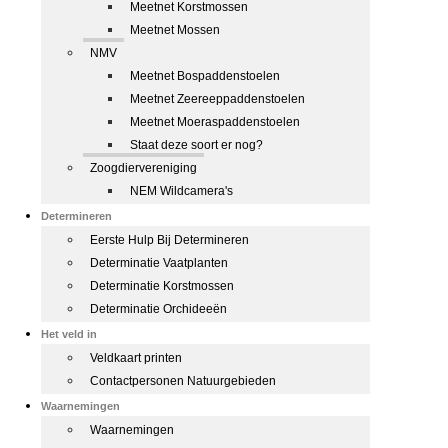
Meetnet Korstmossen
Meetnet Mossen
NMV
Meetnet Bospaddenstoelen
Meetnet Zeereeppaddenstoelen
Meetnet Moeraspaddenstoelen
Staat deze soort er nog?
Zoogdiervereniging
NEM Wildcamera's
Determineren
Eerste Hulp Bij Determineren
Determinatie Vaatplanten
Determinatie Korstmossen
Determinatie Orchideeën
Het veld in
Veldkaart printen
Contactpersonen Natuurgebieden
Waarnemingen
Waarnemingen