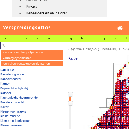
Over deze site
Privacy
Beheerders en validatoren
Verspreidingsatlas
a
b
c
d
e
f
g
h
i
j
k
l
Cyprinus carpio
(Linnaeus, 1758)
toon wetenschappelijke namen
verberg synoniemen
Karper
toon alleen geaccepteerde namen
Kabeljauw
Kameleongrondel
Kanaalmeerval
Karper
Karperachtige (hybride)
Kathaai
Kaukasische dwerggrondel
Kesslers grondel
Kever
Kleine koornaarvis
Kleine marene
Kleine modderkruiper
Kleine pieterman