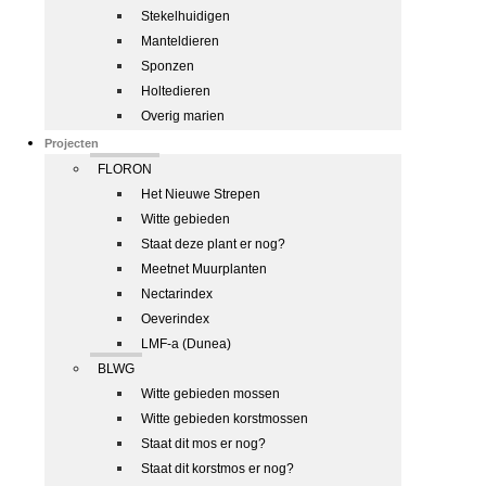
Stekelhuidigen
Manteldieren
Sponzen
Holtedieren
Overig marien
Projecten
FLORON
Het Nieuwe Strepen
Witte gebieden
Staat deze plant er nog?
Meetnet Muurplanten
Nectarindex
Oeverindex
LMF-a (Dunea)
BLWG
Witte gebieden mossen
Witte gebieden korstmossen
Staat dit mos er nog?
Staat dit korstmos er nog?