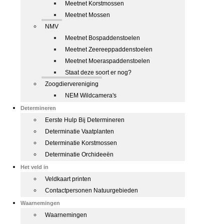
Meetnet Korstmossen
Meetnet Mossen
NMV
Meetnet Bospaddenstoelen
Meetnet Zeereeppaddenstoelen
Meetnet Moeraspaddenstoelen
Staat deze soort er nog?
Zoogdiervereniging
NEM Wildcamera's
Determineren
Eerste Hulp Bij Determineren
Determinatie Vaatplanten
Determinatie Korstmossen
Determinatie Orchideeën
Het veld in
Veldkaart printen
Contactpersonen Natuurgebieden
Waarnemingen
Waarnemingen