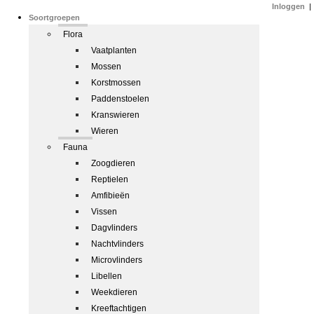
Inloggen
|
Soortgroepen
Flora
Vaatplanten
Mossen
Korstmossen
Paddenstoelen
Kranswieren
Wieren
Fauna
Zoogdieren
Reptielen
Amfibieën
Vissen
Dagvlinders
Nachtvlinders
Microvlinders
Libellen
Weekdieren
Kreeftachtigen