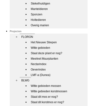
Stekelhuidigen
Manteldieren
Sponzen
Holtedieren
Overig marien
Projecten
FLORON
Het Nieuwe Strepen
Witte gebieden
Staat deze plant er nog?
Meetnet Muurplanten
Nectarindex
Oeverindex
LMF-a (Dunea)
BLWG
Witte gebieden mossen
Witte gebieden korstmossen
Staat dit mos er nog?
Staat dit korstmos er nog?