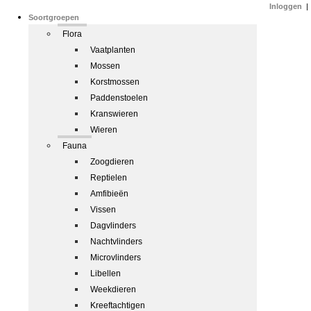
Inloggen
|
Soortgroepen
Flora
Vaatplanten
Mossen
Korstmossen
Paddenstoelen
Kranswieren
Wieren
Fauna
Zoogdieren
Reptielen
Amfibieën
Vissen
Dagvlinders
Nachtvlinders
Microvlinders
Libellen
Weekdieren
Kreeftachtigen