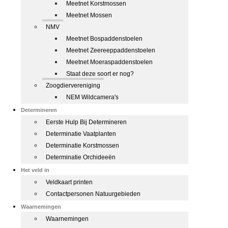
Meetnet Korstmossen
Meetnet Mossen
NMV
Meetnet Bospaddenstoelen
Meetnet Zeereeppaddenstoelen
Meetnet Moeraspaddenstoelen
Staat deze soort er nog?
Zoogdiervereniging
NEM Wildcamera's
Determineren
Eerste Hulp Bij Determineren
Determinatie Vaatplanten
Determinatie Korstmossen
Determinatie Orchideeën
Het veld in
Veldkaart printen
Contactpersonen Natuurgebieden
Waarnemingen
Waarnemingen