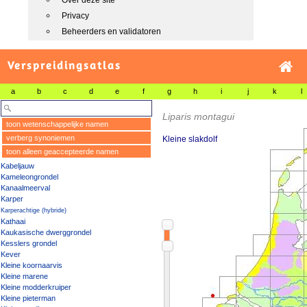
Over deze site
Privacy
Beheerders en validatoren
Verspreidingsatlas
a
b
c
d
e
f
g
h
i
j
k
l
Liparis montagui
toon wetenschappelijke namen
verberg synoniemen
Kleine slakdolf
toon alleen geaccepteerde namen
Kabeljauw
Kameleongrondel
Kanaalmeerval
Karper
Karperachtige (hybride)
Kathaai
Kaukasische dwerggrondel
Kesslers grondel
Kever
Kleine koornaarvis
Kleine marene
Kleine modderkruiper
Kleine pieterman