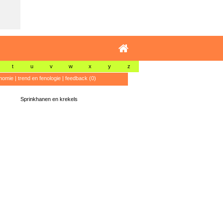
t
u
v
w
x
y
z
nomie
|
trend en fenologie
|
feedback (0)
Sprinkhanen en krekels