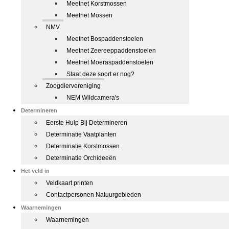
Meetnet Korstmossen
Meetnet Mossen
NMV
Meetnet Bospaddenstoelen
Meetnet Zeereeppaddenstoelen
Meetnet Moeraspaddenstoelen
Staat deze soort er nog?
Zoogdiervereniging
NEM Wildcamera's
Determineren
Eerste Hulp Bij Determineren
Determinatie Vaatplanten
Determinatie Korstmossen
Determinatie Orchideeën
Het veld in
Veldkaart printen
Contactpersonen Natuurgebieden
Waarnemingen
Waarnemingen