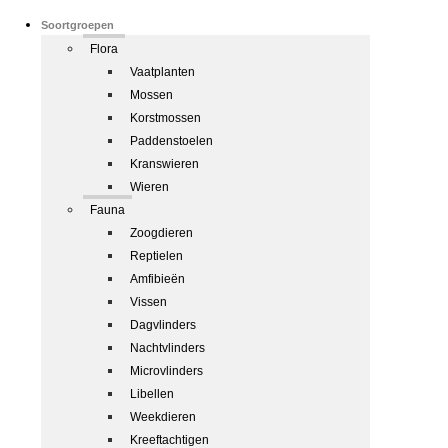
Soortgroepen
Flora
Vaatplanten
Mossen
Korstmossen
Paddenstoelen
Kranswieren
Wieren
Fauna
Zoogdieren
Reptielen
Amfibieën
Vissen
Dagvlinders
Nachtvlinders
Microvlinders
Libellen
Weekdieren
Kreeftachtigen