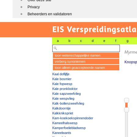
Over deze site
Privacy
Beheerders en validatoren
EIS Verspreidingsatla
a
b
c
d
e
f
g
Myrmel
toon wetenschappelijke namen
verberg synoniemen
Knopspr
toon alleen geaccepteerde namen
Kaal doflijfje
Kale bosmier
Kale fopwesp
Kale pronkboktor
Kale sapzweefvlieg
Kale wespvlieg
Kalk-bollenzweefvlieg
Kalkdoorntje
Kalkknikspriet
Kam-koekoekspinnendoder
Kameelhalswesp
Kamperfoeliebladwesp
Kaneelwants