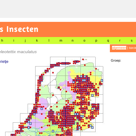
s Insecten
h
i
j
k
l
m
n
o
p
q
r
s
algemeen
|
taxo
eotettix maculatus
Groep:
ietje