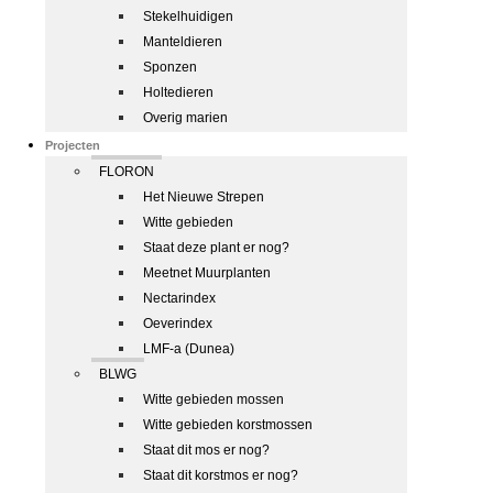
Stekelhuidigen
Manteldieren
Sponzen
Holtedieren
Overig marien
Projecten
FLORON
Het Nieuwe Strepen
Witte gebieden
Staat deze plant er nog?
Meetnet Muurplanten
Nectarindex
Oeverindex
LMF-a (Dunea)
BLWG
Witte gebieden mossen
Witte gebieden korstmossen
Staat dit mos er nog?
Staat dit korstmos er nog?