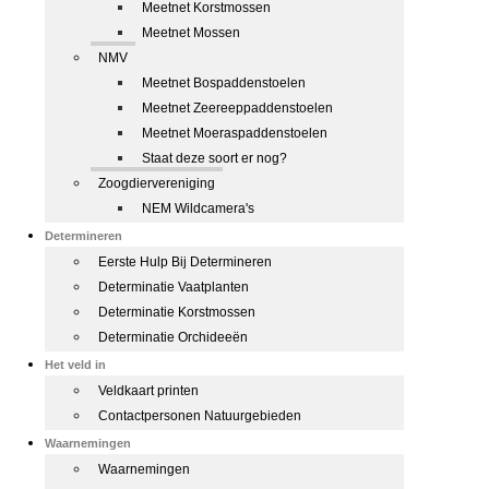
Meetnet Korstmossen
Meetnet Mossen
NMV
Meetnet Bospaddenstoelen
Meetnet Zeereeppaddenstoelen
Meetnet Moeraspaddenstoelen
Staat deze soort er nog?
Zoogdiervereniging
NEM Wildcamera's
Determineren
Eerste Hulp Bij Determineren
Determinatie Vaatplanten
Determinatie Korstmossen
Determinatie Orchideeën
Het veld in
Veldkaart printen
Contactpersonen Natuurgebieden
Waarnemingen
Waarnemingen