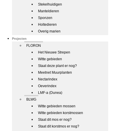
Stekelhuidigen
Manteldieren
Sponzen
Holtedieren
Overig marien
Projecten
FLORON
Het Nieuwe Strepen
Witte gebieden
Staat deze plant er nog?
Meetnet Muurplanten
Nectarindex
Oeverindex
LMF-a (Dunea)
BLWG
Witte gebieden mossen
Witte gebieden korstmossen
Staat dit mos er nog?
Staat dit korstmos er nog?