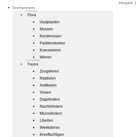
Inloggen
|
Soortgroepen
Flora
Vaatplanten
Mossen
Korstmossen
Paddenstoelen
Kranswieren
Wieren
Fauna
Zoogdieren
Reptielen
Amfibieën
Vissen
Dagvlinders
Nachtvlinders
Microvlinders
Libellen
Weekdieren
Kreeftachtigen