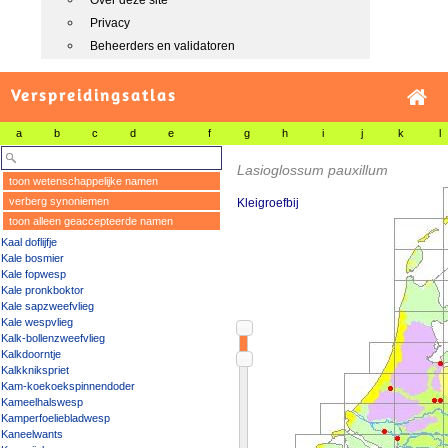
Over deze site
Privacy
Beheerders en validatoren
Verspreidingsatlas
a
b
c
d
e
f
g
h
i
j
k
l
Lasioglossum pauxillum
toon wetenschappelijke namen
verberg synoniemen
Kleigroefbij
toon alleen geaccepteerde namen
Kaal doflijfje
Kale bosmier
Kale fopwesp
Kale pronkboktor
Kale sapzweefvlieg
Kale wespvlieg
Kalk-bollenzweefvlieg
Kalkdoorntje
Kalkknikspriet
Kam-koekoekspinnendoder
Kameelhalswesp
Kamperfoeliebladwesp
Kaneelwants