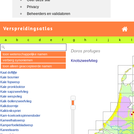
Over deze site
Privacy
Beheerders en validatoren
Verspreidingsatlas
a
b
c
d
e
f
g
h
i
j
k
l
Doros profuges
toon wetenschappelijke namen
verberg synoniemen
Knotszweefvlieg
toon alleen geaccepteerde namen
Kaal doflijfje
Kale bosmier
Kale fopwesp
Kale pronkboktor
Kale sapzweefvlieg
Kale wespvlieg
Kalk-bollenzweefvlieg
Kalkdoorntje
Kalkknikspriet
Kam-koekoekspinnendoder
Kameelhalswesp
Kamperfoeliebladwesp
Kaneelwants