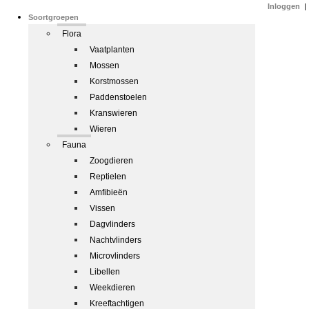
Inloggen
|
Soortgroepen
Flora
Vaatplanten
Mossen
Korstmossen
Paddenstoelen
Kranswieren
Wieren
Fauna
Zoogdieren
Reptielen
Amfibieën
Vissen
Dagvlinders
Nachtvlinders
Microvlinders
Libellen
Weekdieren
Kreeftachtigen