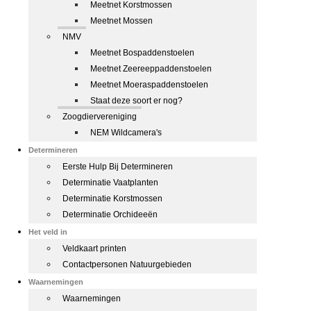
Meetnet Korstmossen
Meetnet Mossen
NMV
Meetnet Bospaddenstoelen
Meetnet Zeereeppaddenstoelen
Meetnet Moeraspaddenstoelen
Staat deze soort er nog?
Zoogdiervereniging
NEM Wildcamera's
Determineren
Eerste Hulp Bij Determineren
Determinatie Vaatplanten
Determinatie Korstmossen
Determinatie Orchideeën
Het veld in
Veldkaart printen
Contactpersonen Natuurgebieden
Waarnemingen
Waarnemingen