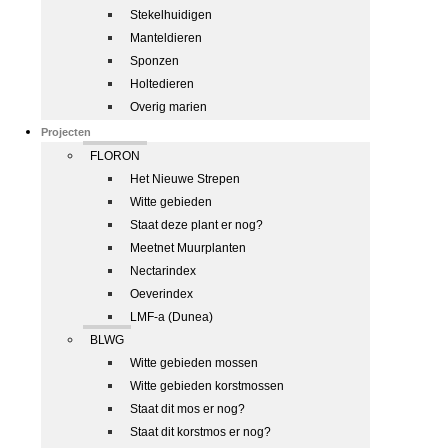
Stekelhuidigen
Manteldieren
Sponzen
Holtedieren
Overig marien
Projecten
FLORON
Het Nieuwe Strepen
Witte gebieden
Staat deze plant er nog?
Meetnet Muurplanten
Nectarindex
Oeverindex
LMF-a (Dunea)
BLWG
Witte gebieden mossen
Witte gebieden korstmossen
Staat dit mos er nog?
Staat dit korstmos er nog?